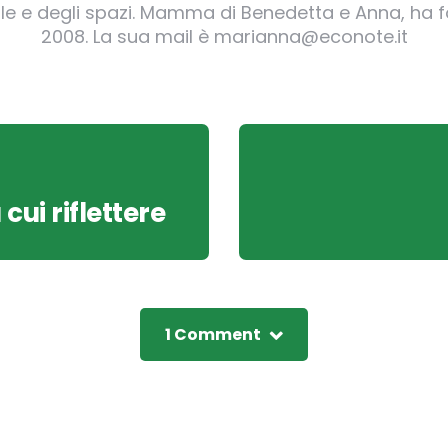
irgole e degli spazi. Mamma di Benedetta e Anna, ha
2008. La sua mail è marianna@econote.it
 cui riflettere
1 Comment