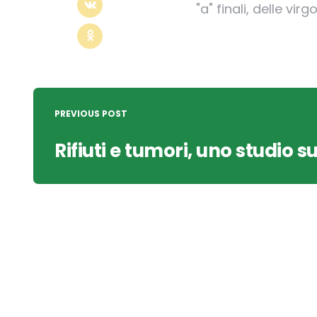
"a" finali, delle v
Post
navigation
PREVIOUS POST
Rifiuti e tumori, uno studio su