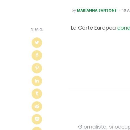
POSTED
by
MARIANNA SANSONE
10 A
BY
La Corte Europea
con
SHARE
Giornalista, si occu