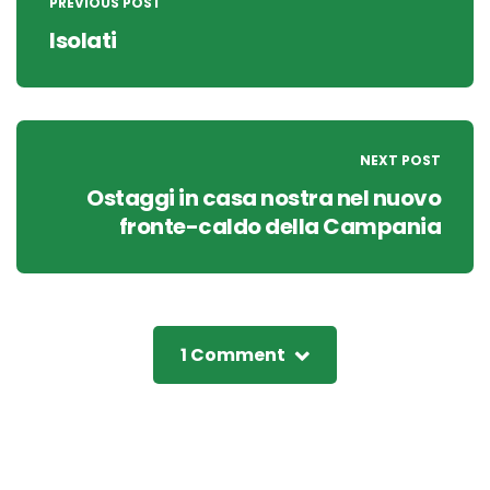
navigation
PREVIOUS POST
Isolati
NEXT POST
Ostaggi in casa nostra nel nuovo
fronte-caldo della Campania
1 Comment