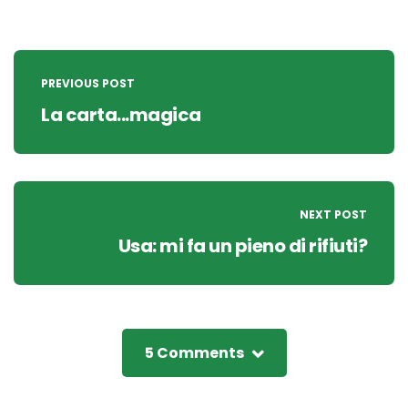
Post
navigation
PREVIOUS POST
La carta...magica
NEXT POST
Usa: mi fa un pieno di rifiuti?
5 Comments