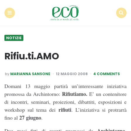
Econote
Menu
Search
NOTIZIE
Rifiu.ti.AMO
POSTED
by
MARIANNA SANSONE
12 MAGGIO 2008
4 COMMENTS
BY
Domani 13 maggio partirà un’interessante iniziativa
Rifiutiamo.
promossa da Archintorno:
E’ un contenitore
di incontri, seminari, proiezioni, dibattiti, esposizioni e
rifiuti
workshop sul tema dei
. L’iniziativa si protrarrà
27 giugno
fino al
.
Archintorno
Due mesi fitti di eventi promossi da
,