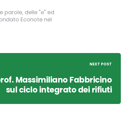
 parole, delle "e" ed
 fondato Econote nel
NEXT POST
 prof. Massimiliano Fabbricino
sul ciclo integrato dei rifiuti