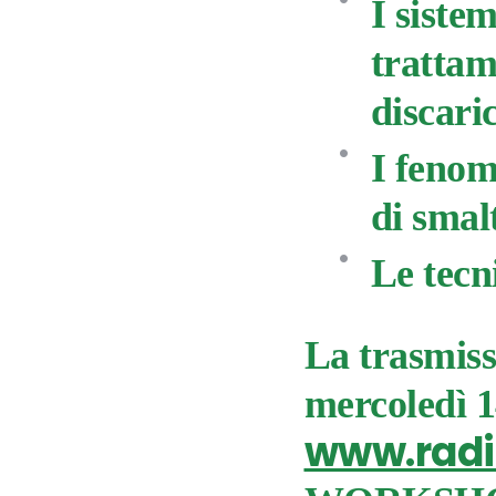
I sistem
trattam
discaric
I fenom
di smalt
Le tecn
La trasmiss
mercoledì 1
www.radio