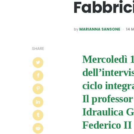
Fabbric
POSTED
by
MARIANNA SANSONE
14 
BY
SHARE
Mercoledì 1
dell’interv
ciclo integra
Il professo
Idraulica G
Federico II 