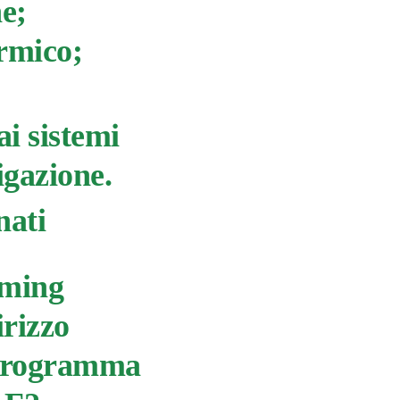
ne;
ermico;
i sistemi
igazione.
nati
aming
irizzo
 programma