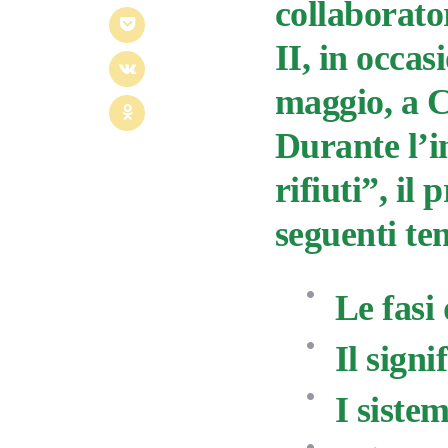
collaborato
II, in occas
maggio, a C
Durante l’in
rifiuti”, il
seguenti te
Le fasi 
Il signi
I sistem