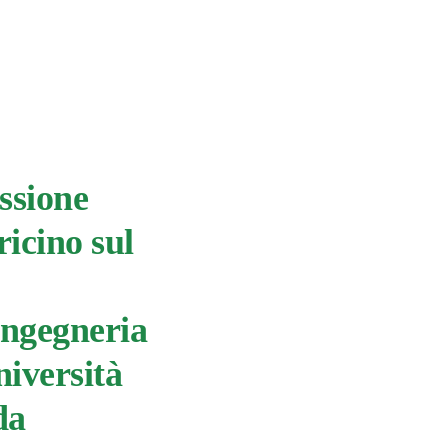
ssione
ricino sul
Ingegneria
niversità
da