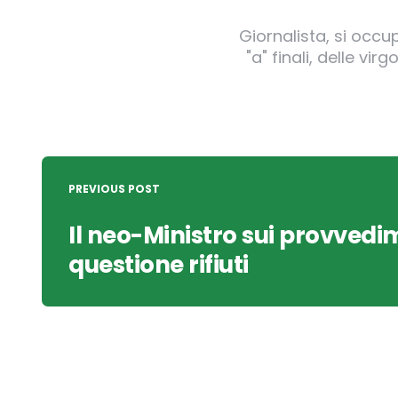
Giornalista, si occu
"a" finali, delle v
Post
navigation
PREVIOUS POST
Il neo-Ministro sui provvedim
questione rifiuti