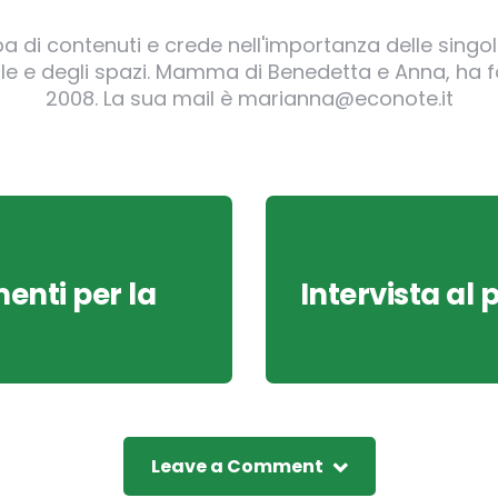
pa di contenuti e crede nell'importanza delle singole
irgole e degli spazi. Mamma di Benedetta e Anna, ha
2008. La sua mail è marianna@econote.it
enti per la
Intervista al
Leave a Comment