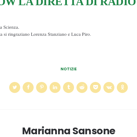
 LA DIRETTA DI RADIO 
la Scienza.
sta si ringraziano Lorenza Stanziano e Luca Piro.
NOTIZIE
Marianna Sansone