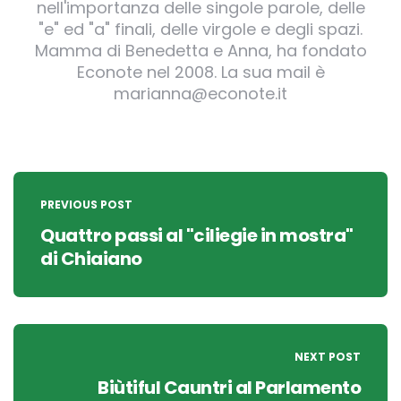
nell'importanza delle singole parole, delle
"e" ed "a" finali, delle virgole e degli spazi.
Mamma di Benedetta e Anna, ha fondato
Econote nel 2008. La sua mail è
marianna@econote.it
Post
navigation
PREVIOUS POST
Quattro passi al "ciliegie in mostra"
di Chiaiano
NEXT POST
Biùtiful Cauntri al Parlamento