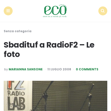
Econote
Menu
Search
Senza categoria
Sbadituf a RadioF2 – Le
foto
POSTED
by
MARIANNA SANSONE
11 LUGLIO 2008
0 COMMENTS
BY