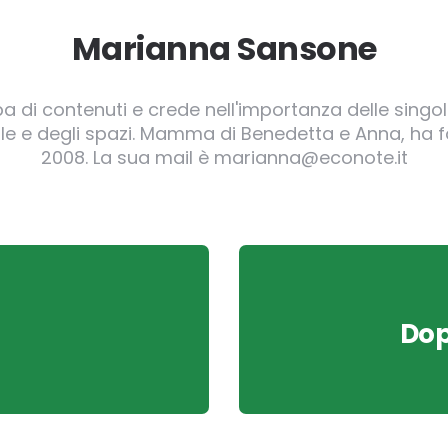
Marianna Sansone
pa di contenuti e crede nell'importanza delle singole
irgole e degli spazi. Mamma di Benedetta e Anna, ha
2008. La sua mail è marianna@econote.it
Dop