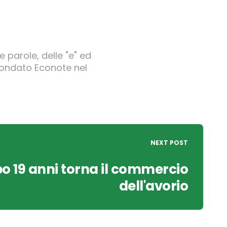
 parole, delle "e" ed
 fondato Econote nel
NEXT POST
o 19 anni torna il commercio
dell'avorio