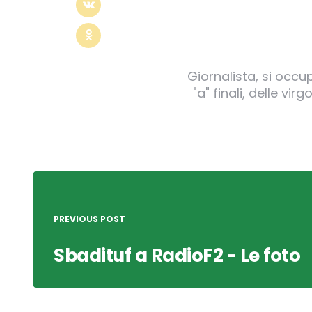
Giornalista, si occu
"a" finali, delle v
Post
navigation
PREVIOUS POST
Sbadituf a RadioF2 - Le foto