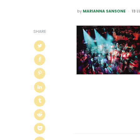
POSTED
by
MARIANNA SANSONE
13 
BY
SHARE