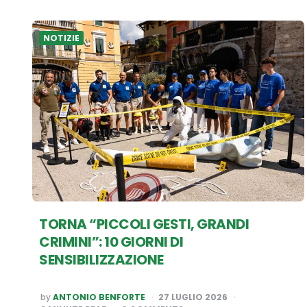
NOTIZIE
TORNA “PICCOLI GESTI, GRANDI
CRIMINI”: 10 GIORNI DI
SENSIBILIZZAZIONE
POSTED
by
ANTONIO BENFORTE
27 LUGLIO 2026
BY