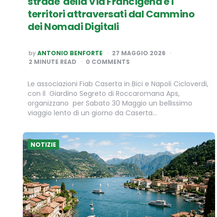
strade della Via Francigena e i
territori attraversati dal Cammino
dei Nomadi Digitali
POSTED
by
ANTONIO BENFORTE
27 MAGGIO 2026
BY
2
MINUTE READ
0 COMMENTS
Le associazioni Fiab Caserta in Bici e Napoli Cicloverdi,
con Il Giardino Segreto di Roccaromana Aps,
organizzano per Sabato 30 Maggio un bellissimo
viaggio lento di un giorno da Caserta…
NOTIZIE