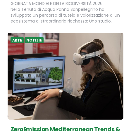
GIORNATA MONDIALE DELLA BIODIVERSITÀ 2026:
Nella Tenuta di Acqua Panna Sanpellegrino ha
sviluppato un percorso di tutela e valorizzazione di un
ecosistema di straordinaria ricchezza: Uno studio…
ARTE
NOTIZIE
ZeroEmission Mediterranean Trends &