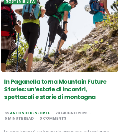
SOSTENIBILITÀ
In Paganella torna Mountain Future
Stories: un’estate di incontri,
spettacoli e storie di montagna
POSTED
by
ANTONIO BENFORTE
23 GIUGNO 2026
BY
5
MINUTE READ
0 COMMENTS
La montagna è un luogo da osservare ed esplorare,