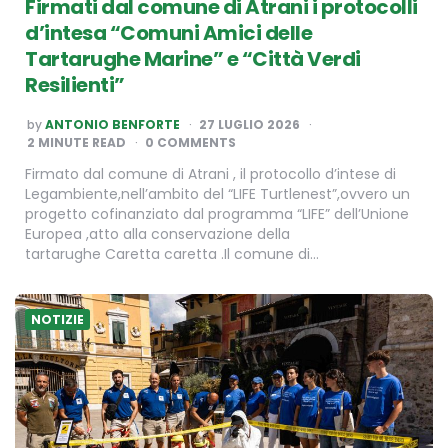
Firmati dal comune di Atrani i protocolli
d’intesa “Comuni Amici delle
Tartarughe Marine” e “Città Verdi
Resilienti”
POSTED
by
ANTONIO BENFORTE
27 LUGLIO 2026
BY
2
MINUTE READ
0 COMMENTS
Firmato dal comune di Atrani , il protocollo d’intese di
Legambiente,nell’ambito del “LIFE Turtlenest”,ovvero un
progetto cofinanziato dal programma “LIFE” dell’Unione
Europea ,atto alla conservazione della
tartarughe Caretta caretta .Il comune di…
NOTIZIE