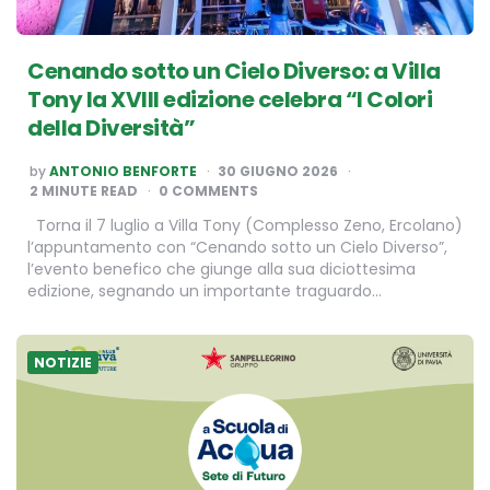
Cenando sotto un Cielo Diverso: a Villa
Tony la XVIII edizione celebra “I Colori
della Diversità”
POSTED
by
ANTONIO BENFORTE
30 GIUGNO 2026
BY
2
MINUTE READ
0 COMMENTS
Torna il 7 luglio a Villa Tony (Complesso Zeno, Ercolano)
l’appuntamento con “Cenando sotto un Cielo Diverso”,
l’evento benefico che giunge alla sua diciottesima
edizione, segnando un importante traguardo…
NOTIZIE