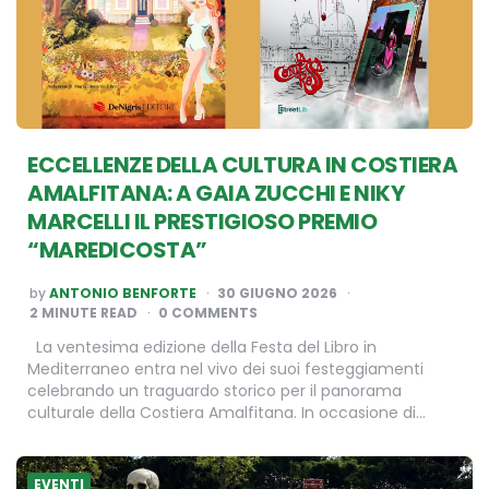
ECCELLENZE DELLA CULTURA IN COSTIERA
AMALFITANA: A GAIA ZUCCHI E NIKY
MARCELLI IL PRESTIGIOSO PREMIO
“MAREDICOSTA”
POSTED
by
ANTONIO BENFORTE
30 GIUGNO 2026
BY
2
MINUTE READ
0 COMMENTS
La ventesima edizione della Festa del Libro in
Mediterraneo entra nel vivo dei suoi festeggiamenti
celebrando un traguardo storico per il panorama
culturale della Costiera Amalfitana. In occasione di…
EVENTI