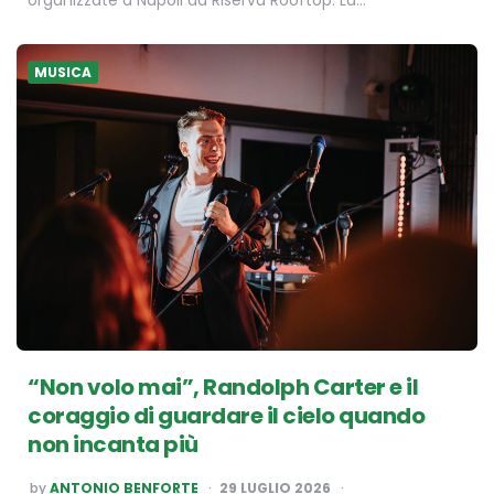
MUSICA
“Non volo mai”, Randolph Carter e il
coraggio di guardare il cielo quando
non incanta più
POSTED
by
ANTONIO BENFORTE
29 LUGLIO 2026