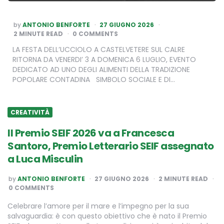
POSTED
by
ANTONIO BENFORTE
27 GIUGNO 2026
BY
2
MINUTE READ
0 COMMENTS
LA FESTA DELL’UCCIOLO A CASTELVETERE SUL CALRE
RITORNA DA VENERDI’ 3 A DOMENICA 6 LUGLIO, EVENTO
DEDICATO AD UNO DEGLI ALIMENTI DELLA TRADIZIONE
POPOLARE CONTADINA SIMBOLO SOCIALE E DI…
CREATIVITÀ
Il Premio SEIF 2026 va a Francesca
Santoro, Premio Letterario SEIF assegnato
a Luca Misculin
POSTED
by
ANTONIO BENFORTE
27 GIUGNO 2026
2
MINUTE READ
BY
0 COMMENTS
Celebrare l’amore per il mare e l’impegno per la sua
salvaguardia: è con questo obiettivo che è nato il Premio