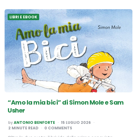
LIBRI E EBOOK
“Amo la mia bici” di Simon Mole e Sam
Usher
POSTED
by
ANTONIO BENFORTE
15 LUGLIO 2026
BY
2
MINUTE READ
0 COMMENTS