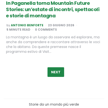
In Paganella torna Mountain Future
Stories: un’estate di incontri, spettacoli
e storie di montagna
POSTED
by
ANTONIO BENFORTE
23 GIUGNO 2026
BY
5
MINUTE READ
0 COMMENTS
La montagna è un luogo da osservare ed esplorare, ma
anche da comprendere e raccontare attraverso le voci
che la abitano. Da queste premesse nasce il
programma estivo di Visit…
Paginazione
degli
NEXT
articoli
Storie da un mondo più verde