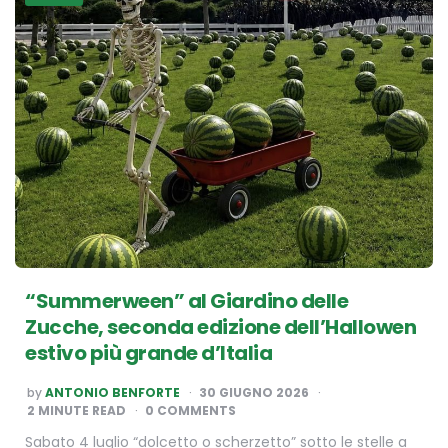
“Summerween” al Giardino delle
Zucche, seconda edizione dell’Hallowen
estivo più grande d’Italia
POSTED
by
ANTONIO BENFORTE
30 GIUGNO 2026
BY
2
MINUTE READ
0 COMMENTS
Sabato 4 luglio “dolcetto o scherzetto” sotto le stelle a