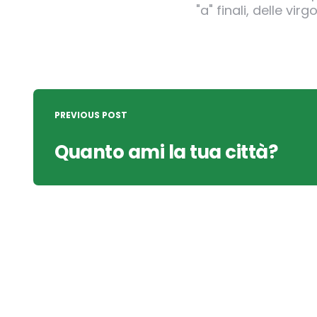
"a" finali, delle v
Post
navigation
PREVIOUS POST
Quanto ami la tua città?