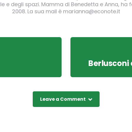
irgole e degli spazi. Mamma di Benedetta e Anna, ha
2008. La sua mail è marianna@econote.it
Berlusconi 
Leave a Comment