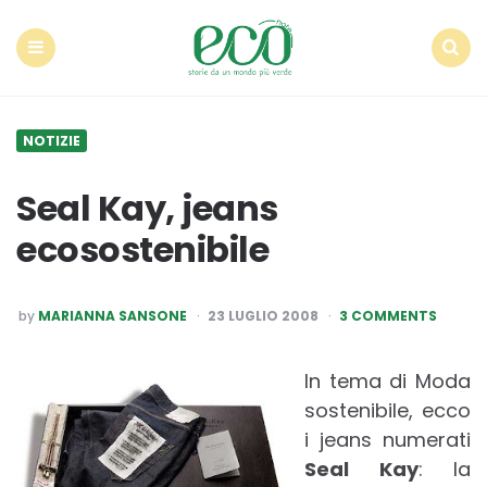
Econote
Menu
Search
NOTIZIE
Seal Kay, jeans
ecosostenibile
POSTED
by
MARIANNA SANSONE
23 LUGLIO 2008
3 COMMENTS
BY
In tema di Moda
sostenibile, ecco
i jeans numerati
Seal Kay
: la