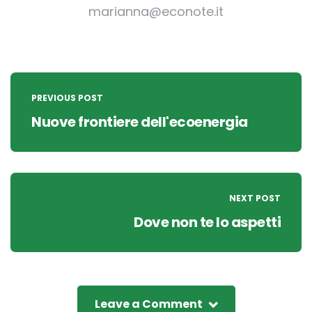
marianna@econote.it
Post
navigation
PREVIOUS POST
Nuove frontiere dell'ecoenergia
NEXT POST
Dove non te lo aspetti
Leave a Comment