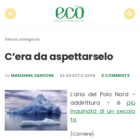
Econote
Menu
Search
Senza categoria
C’era da aspettarselo
POSTED
by
MARIANNA SANSONE
22 AGOSTO 2008
0 COMMENTS
BY
L’aria del Polo Nord –
addirittura – è
più
inquinata di un secolo
fa
.
(
Corriere
)