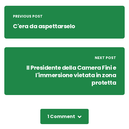
Post
navigation
PREVIOUS POST
C'era da aspettarselo
NEXT POST
Il Presidente della Camera Fini e
l'immersione vietata in zona
protetta
1 Comment