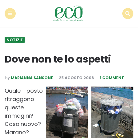
Econote
Menu
Search
NOTIZIE
Dove non te lo aspetti
POSTED
by
MARIANNA SANSONE
25 AGOSTO 2008
1 COMMENT
BY
Quale posto
ritraggono
queste
immagini?
Casalnuovo?
Marano?