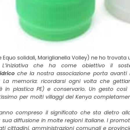
Equo solidali, Mariglianella Volley) ne ho trovata
L’iniziativa che ha come obiettivo il sos
drico
che la nostra associazione porta avanti 
 La memoria: ricordarsi ogni volta che getti
 è in plastica PE) e conservarlo. Un gesto cos
issimo per molti villaggi del Kenya completamen
nno compreso il significato che sta dietro all
 sua diffusione in molte regioni italiane. I promo
ati cittadini, amministrazioni comunali e provinci