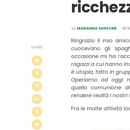
ricchez
POSTED
by
MARIANNA SANSONE
10 
BY
Ringrazio il mio amic
SHARE
cuocevano gli spagh
occasione mi ha racc
ragazzi a cui hanno i
è utopia,
fatto in gru
Operiamo ad oggi ne
quella comunione di
rendere realtà i nostri 
Fra le molte attività l