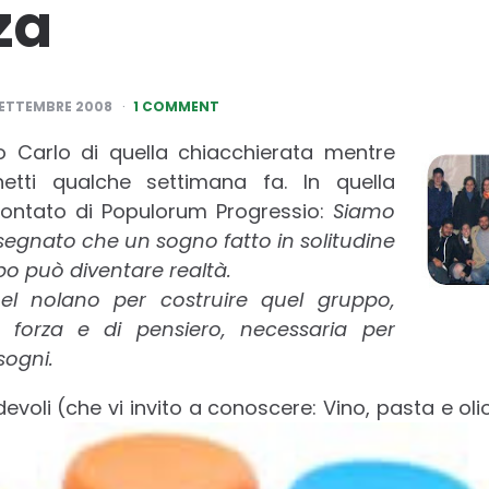
za
SETTEMBRE 2008
1 COMMENT
o Carlo di quella chiacchierata mentre
etti qualche settimana fa. In quella
ontato di Populorum Progressio:
Siamo
nsegnato che un
sogno fatto in solitudine
ppo può diventare
realtà.
l nolano per costruire quel gruppo,
 forza e di pensiero, necessaria per
sogni.
odevoli (che vi invito a conoscere: Vino, pasta e oli