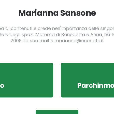
Marianna Sansone
pa di contenuti e crede nell'importanza delle singole
irgole e degli spazi. Mamma di Benedetta e Anna, ha
2008. La sua mail è marianna@econote.it
io
Parchinmos