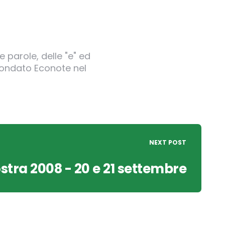
 parole, delle "e" ed
 fondato Econote nel
NEXT POST
tra 2008 - 20 e 21 settembre