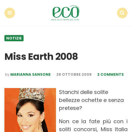
Econote
Menu
Search
NOTIZIE
Miss Earth 2008
POSTED
by
MARIANNA SANSONE
28 OTTOBRE 2008
2 COMMENTS
BY
Stanchi delle solite
bellezze ochette e senza
pretese?
Non ce la fate più con i
soliti concorsi, Miss Italia