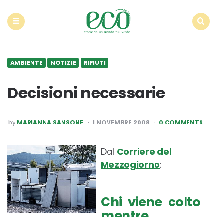
Econote
Menu
Search
AMBIENTE
NOTIZIE
RIFIUTI
Decisioni necessarie
POSTED
by
MARIANNA SANSONE
1 NOVEMBRE 2008
0 COMMENTS
BY
Dal
Corriere del
Mezzogiorno
:
Chi viene colto
mentre