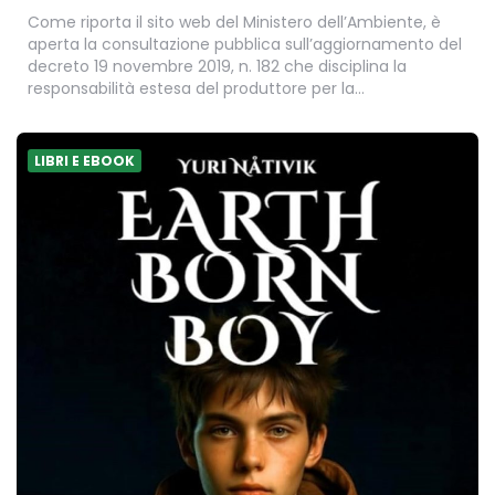
Come riporta il sito web del Ministero dell’Ambiente, è
aperta la consultazione pubblica sull’aggiornamento del
decreto 19 novembre 2019, n. 182 che disciplina la
responsabilità estesa del produttore per la…
LIBRI E EBOOK