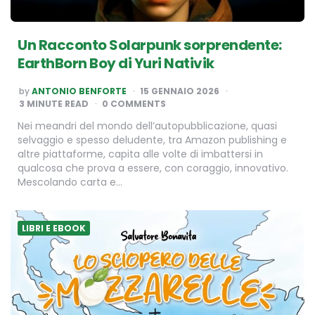
Un Racconto Solarpunk sorprendente:
EarthBorn Boy di Yuri Nativik
POSTED
by
ANTONIO BENFORTE
15 GENNAIO 2026
BY
3
MINUTE READ
0 COMMENTS
Nei meandri del mondo dell’autopubblicazione, quasi
selvaggio e spesso deludente, tra Amazon publishing e
altre piattaforme, capita alle volte di imbattersi in
qualcosa che prova a essere, con coraggio, innovativo.
Mescolando carta e…
LIBRI E EBOOK