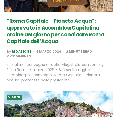
“Roma Capitale – Pianeta Acqua”:
approvato in Assemblea Capitolina
ordine del giorno per candidare Roma
Capitale dell’Acqua
POSTED
by
REDAZIONE
4 MARZO 2026
2
MINUTE READ
BY
0 COMMENTS
In mattina convegno e Lectio Magistralis con Jeremy
Rifkin Roma, 3 marzo 2026 – Si è svolto oggi in
Campidoglio il convegno “Roma Capitale – Pianeta
Acqua”, promosso dalla presidente…
VIAGGI