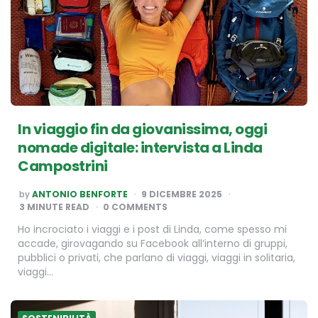
In viaggio fin da giovanissima, oggi
nomade digitale: intervista a Linda
Campostrini
POSTED
by
ANTONIO BENFORTE
9 DICEMBRE 2025
BY
3
MINUTE READ
0 COMMENTS
Ho incrociato i viaggi e i post di Linda, come spesso mi
accade, girovagando su Facebook all’interno di gruppi,
pubblici o privati, che parlano di viaggi, viaggi in solitaria,
viaggi…