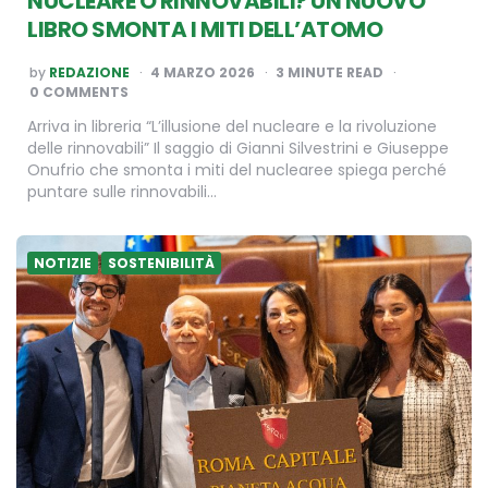
NUCLEARE O RINNOVABILI? UN NUOVO
LIBRO SMONTA I MITI DELL’ATOMO
POSTED
by
REDAZIONE
4 MARZO 2026
3
MINUTE READ
BY
0 COMMENTS
Arriva in libreria “L’illusione del nucleare e la rivoluzione
delle rinnovabili” Il saggio di Gianni Silvestrini e Giuseppe
Onufrio che smonta i miti del nuclearee spiega perché
puntare sulle rinnovabili…
NOTIZIE
SOSTENIBILITÀ