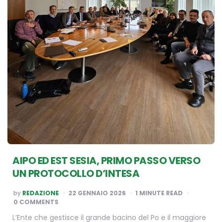
AIPO ED EST SESIA, PRIMO PASSO VERSO
UN PROTOCOLLO D’INTESA
POSTED
by
REDAZIONE
22 GENNAIO 2026
1
MINUTE READ
BY
0 COMMENTS
L’Ente che gestisce il grande bacino del Po e il maggiore