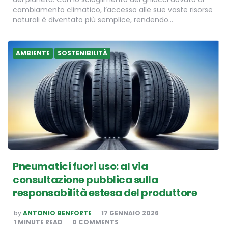
cambiamento climatico, l’accesso alle sue vaste risorse
naturali è diventato più semplice, rendendo…
AMBIENTE
SOSTENIBILITÀ
Pneumatici fuori uso: al via
consultazione pubblica sulla
responsabilità estesa del produttore
POSTED
by
ANTONIO BENFORTE
17 GENNAIO 2026
BY
1
MINUTE READ
0 COMMENTS