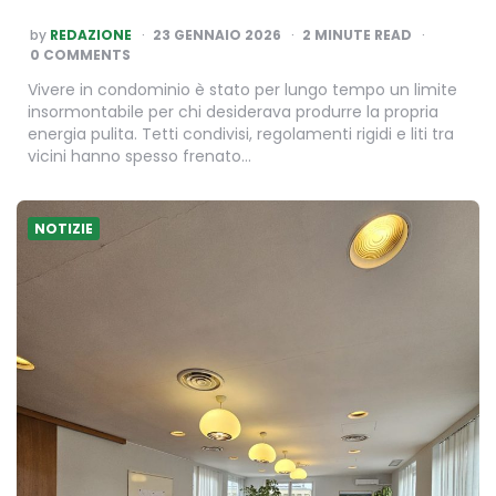
POSTED
by
REDAZIONE
23 GENNAIO 2026
2
MINUTE READ
BY
0 COMMENTS
Vivere in condominio è stato per lungo tempo un limite
insormontabile per chi desiderava produrre la propria
energia pulita. Tetti condivisi, regolamenti rigidi e liti tra
vicini hanno spesso frenato…
NOTIZIE