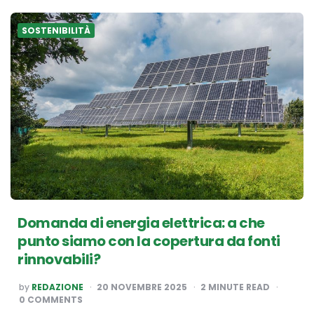
SOSTENIBILITÀ
Domanda di energia elettrica: a che
punto siamo con la copertura da fonti
rinnovabili?
POSTED
by
REDAZIONE
20 NOVEMBRE 2025
2
MINUTE READ
BY
0 COMMENTS