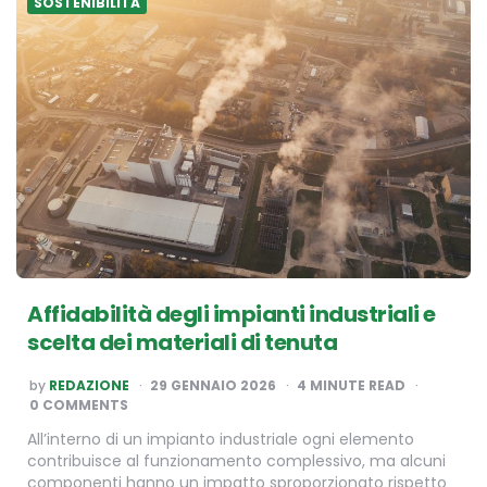
SOSTENIBILITÀ
Affidabilità degli impianti industriali e
scelta dei materiali di tenuta
POSTED
by
REDAZIONE
29 GENNAIO 2026
4
MINUTE READ
BY
0 COMMENTS
All’interno di un impianto industriale ogni elemento
contribuisce al funzionamento complessivo, ma alcuni
componenti hanno un impatto sproporzionato rispetto