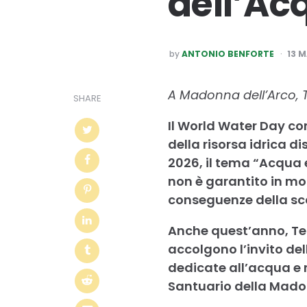
dell’Ac
POSTED
by
ANTONIO BENFORTE
13 
BY
A Madonna dell’Arco, 
SHARE
Il World Water Day com
della risorsa idrica d
2026, il tema “Acqua e
non è garantito in mo
conseguenze della scar
Anche quest’anno, Te
accolgono l’invito dell
dedicate all’acqua e r
Santuario della Madon