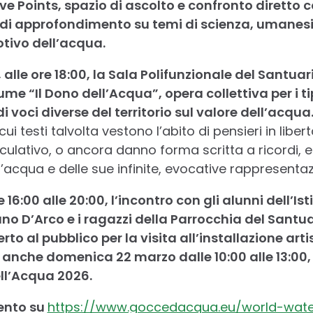
e Points, spazio di ascolto e confronto diretto co
 di approfondimento su temi di scienza, umanes
tivo dell’acqua.
alle ore 18:00, la Sala Polifunzionale del Santuar
me “Il Dono dell’Acqua”, opera collettiva per i tip
di voci diverse del territorio sul valore dell’acqua.
 cui testi talvolta vestono l’abito di pensieri in libert
peculativo, o ancora danno forma scritta a ricordi, e
’acqua e delle sue infinite, evocative rappresentaz
 16:00 alle 20:00, l’incontro con gli alunni dell’I
ano D’Arco e i ragazzi della Parrocchia del Sant
rto al pubblico per la visita all’installazione art
anche domenica 22 marzo dalle 10:00 alle 13:00, 
ll’Acqua 2026.
vento su
https://www.goccedacqua.eu/world-wat