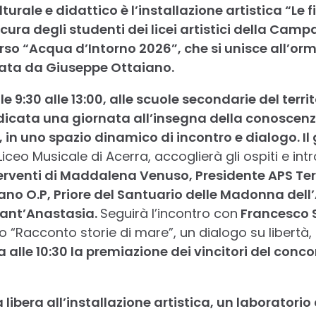
urale e didattico è l’installazione artistica “Le 
cura degli studenti dei licei artistici della Campa
rso “Acqua d’Intorno 2026”, che si unisce all’orm
ata da Giuseppe Ottaiano.
 9:30 alle 13:00, alle scuole secondarie del territ
icata una giornata all’insegna della conoscenza
 in uno spazio dinamico di incontro e dialogo. 
Liceo Musicale di Acerra, accoglierà gli ospiti e intr
erventi di Maddalena Venuso, Presidente APS Ter
o O.P, Priore del Santuario delle Madonna dell’
Sant’Anastasia.
Seguirà l’incontro con
Francesco S
uo “Racconto storie di mare”, un dialogo su libertà,
a alle 10:30 la premiazione dei vincitori del con
ta libera all’installazione artistica, un laboratorio