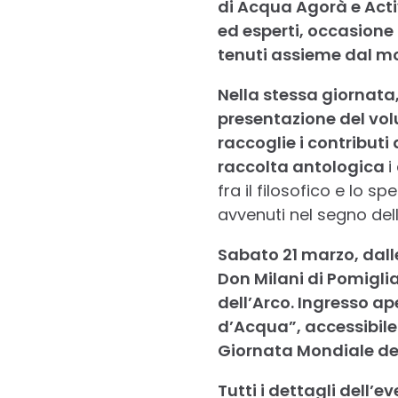
di Acqua Agorà e Activ
ed esperti, occasione
tenuti assieme dal mo
Nella stessa giornata, 
presentazione del volu
raccoglie i contributi 
raccolta antologica
i
fra il filosofico e lo s
avvenuti nel segno dell
Sabato 21 marzo, dalle
Don Milani di Pomigli
dell’Arco. Ingresso ape
d’Acqua”, accessibile 
Giornata Mondiale de
Tutti i dettagli dell’e