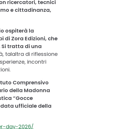
n ricercatori, tecnici
imo e cittadinanza,
io ospiterà la
i di Zora Edizioni, che
 Si tratta di una
à, talaltra di riflessione
sperienze, incontri
ioni.
stituto Comprensivo
uario della Madonna
istica “Gocce
data ufficiale della
er-day-2026/