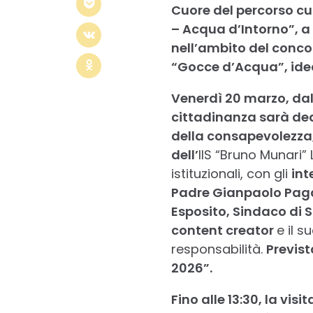
Cuore del percorso cult
– Acqua d’Intorno”, a 
nell’ambito del conco
“Gocce d’Acqua”, ide
Venerdì 20 marzo, dalle
cittadinanza sarà ded
della consapevolezza,
dell’
IIS “Bruno Munari” 
istituzionali, con gli
int
Padre Gianpaolo Pagan
Esposito, Sindaco di 
content creator
e il s
responsabilità.
Previst
2026”.
Fino alle 13:30, la visi