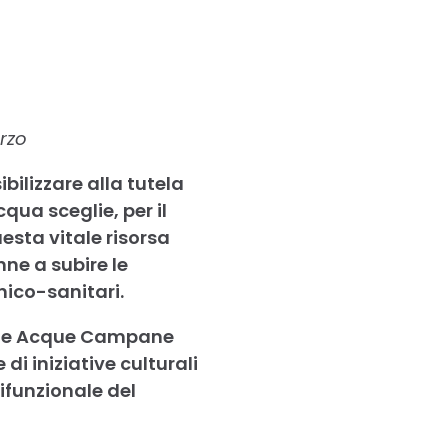
rzo
bilizzare alla tutela
qua sceglie, per il
esta vitale risorsa
ne a subire le
nico-sanitari.
elle Acque Campane
di iniziative culturali
ifunzionale del