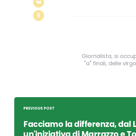
Giornalista, si occu
"a" finali, delle v
Post
navigation
PREVIOUS POST
Facciamo la differenza, dal 
un'iniziativa di Marrazzo e To