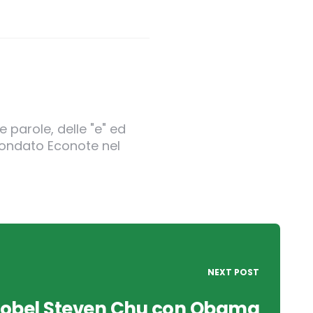
 parole, delle "e" ed
 fondato Econote nel
NEXT POST
 Nobel Steven Chu con Obama