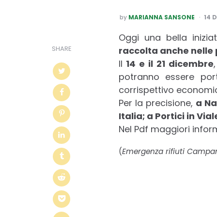
POSTED
by
MARIANNA SANSONE
14 
BY
Oggi una bella inizi
SHARE
raccolta anche nelle 
Il
14 e il 21 dicembre
potranno essere por
corrispettivo economi
Per la precisione,
a Nap
Italia; a Portici in Vi
Nel Pdf maggiori infor
(
Emergenza rifiuti Campa