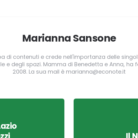
Marianna Sansone
pa di contenuti e crede nell'importanza delle singole
irgole e degli spazi. Mamma di Benedetta e Anna, ha
2008. La sua mail è marianna@econote.it
Lazio
zzi
Il