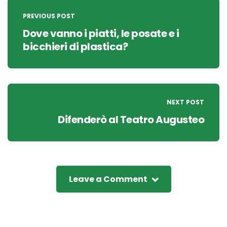
navigation
PREVIOUS POST
Dove vanno i piatti, le posate e i
bicchieri di plastica?
NEXT POST
Difenderò al Teatro Augusteo
Leave a Comment