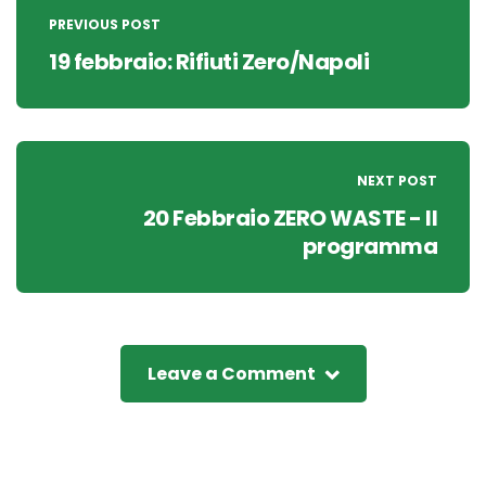
navigation
PREVIOUS POST
19 febbraio: Rifiuti Zero/Napoli
NEXT POST
20 Febbraio ZERO WASTE - Il
programma
Leave a Comment