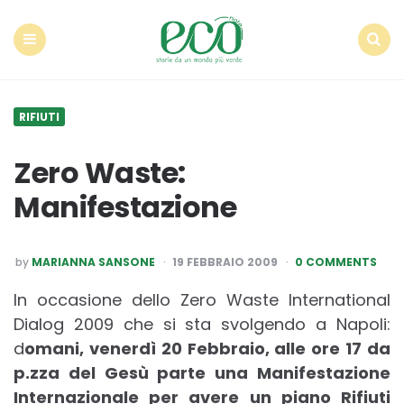
Econote
Menu
Search
RIFIUTI
Zero Waste:
Manifestazione
POSTED
by
MARIANNA SANSONE
19 FEBBRAIO 2009
0 COMMENTS
BY
In occasione dello Zero Waste International
Dialog 2009 che si sta svolgendo a Napoli:
d
omani, venerdì 20 Febbraio, alle ore 17 da
p.zza del Gesù parte una Manifestazione
Internazionale per avere un piano Rifiuti