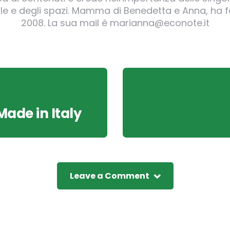
irgole e degli spazi. Mamma di Benedetta e Anna, ha
2008. La sua mail è marianna@econote.it
Made in Italy
Leave a Comment