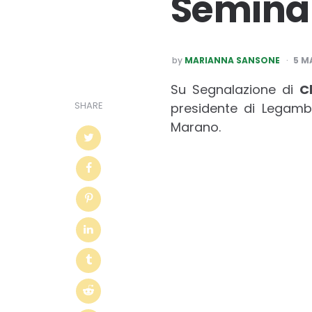
Semina
POSTED
by
MARIANNA SANSONE
5 M
BY
Su Segnalazione di
C
SHARE
presidente di Legamb
Marano.