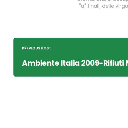
"a" finali, delle v
Post
navigation
PREVIOUS POST
Ambiente Italia 2009-Rifiuti 