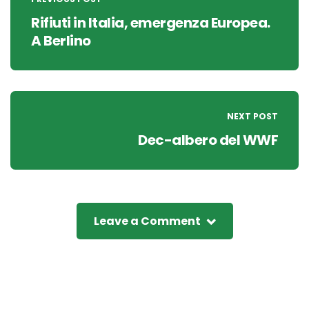
navigation
Rifiuti in Italia, emergenza Europea.
A Berlino
NEXT POST
Dec-albero del WWF
Leave a Comment