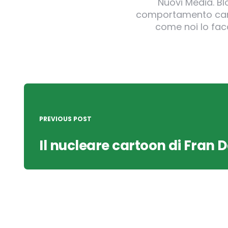
Nuovi Media. B
comportamento canin
come noi lo facc
Post
navigation
PREVIOUS POST
Il nucleare cartoon di Fran 