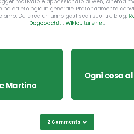
logger motivato e appassionato di web, cinema ma
o ed etologia in generale. Profondamente convi
iamo. Da circa un anno gestisce i suoi tre blog:
R
Dogcoach.it
,
Wikiculture.net
.
Ogni cosa al
De Martino
2 Comments