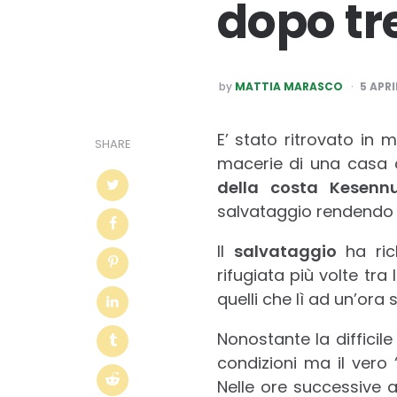
dopo tr
POSTED
by
MATTIA MARASCO
5 APRI
BY
E’ stato ritrovato i
SHARE
macerie di una casa c
della costa Kesen
salvataggio rendendo po
Il
salvataggio
ha ric
rifugiata più volte tra
quelli che lì ad un’ora 
Nonostante la difficil
condizioni ma il vero 
Nelle ore successive a