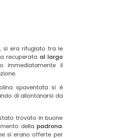
si era rifugiato tra le
ata recuperata
al largo
to immediatamente il
zione.
nolina spaventata si è
cando di allontanarsi da
 stato trovato in buone
ovamento della
padrona
.
ne si erano offerte per