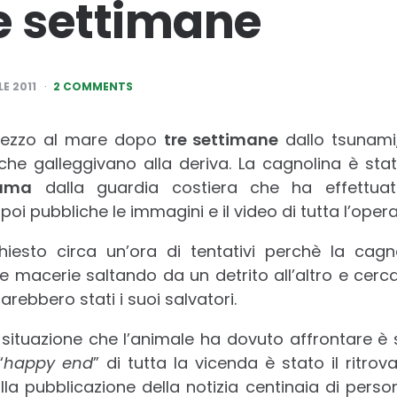
e settimane
LE 2011
2 COMMENTS
n mezzo al mare dopo
tre settimane
dallo tsunami, 
he galleggivano alla deriva. La cagnolina è st
numa
dalla guardia costiera che ha effettua
i pubbliche le immagini e il video di tutta l’opera
hiesto circa un’ora di tentativi perchè la cag
 le macerie saltando da un detrito all’altro e cer
sarebbero stati i suoi salvatori.
e situazione che l’animale ha dovuto affrontare è
“
happy end
” di tutta la vicenda è stato il ritr
lla pubblicazione della notizia centinaia di perso