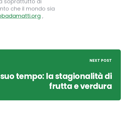
 soprattutto di
nto che il mondo sia
obadamatti.org
,
NEXT POST
 suo tempo: la stagionalità di
frutta e verdura