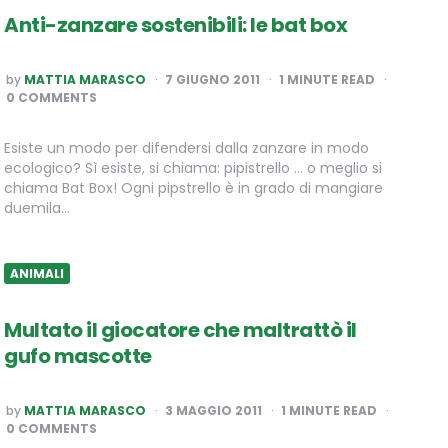
Anti-zanzare sostenibili: le bat box
POSTED
by
MATTIA MARASCO
7 GIUGNO 2011
1
MINUTE READ
BY
0 COMMENTS
Esiste un modo per difendersi dalla zanzare in modo
ecologico? Sì esiste, si chiama: pipistrello … o meglio si
chiama Bat Box! Ogni pipstrello è in grado di mangiare
duemila…
ANIMALI
Multato il giocatore che maltrattò il
gufo mascotte
POSTED
by
MATTIA MARASCO
3 MAGGIO 2011
1
MINUTE READ
BY
0 COMMENTS