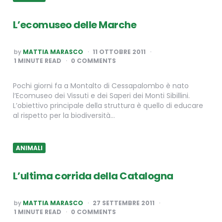
L’ecomuseo delle Marche
POSTED
by
MATTIA MARASCO
11 OTTOBRE 2011
BY
1
MINUTE READ
0 COMMENTS
Pochi giorni fa a Montalto di Cessapalombo è nato
l’Ecomuseo dei Vissuti e dei Saperi dei Monti Sibillini.
L’obiettivo principale della struttura è quello di educare
al rispetto per la biodiversità…
ANIMALI
L’ultima corrida della Catalogna
POSTED
by
MATTIA MARASCO
27 SETTEMBRE 2011
BY
1
MINUTE READ
0 COMMENTS