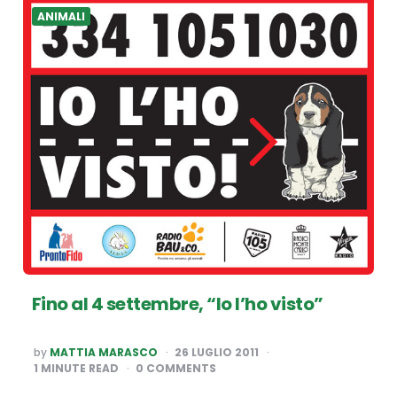
ANIMALI
Fino al 4 settembre, “Io l’ho visto”
POSTED
by
MATTIA MARASCO
26 LUGLIO 2011
BY
1
MINUTE READ
0 COMMENTS