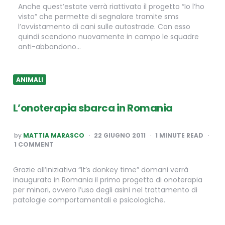
Anche quest’estate verrà riattivato il progetto “Io l’ho
visto” che permette di segnalare tramite sms
l’avvistamento di cani sulle autostrade. Con esso
quindi scendono nuovamente in campo le squadre
anti-abbandono…
ANIMALI
L’onoterapia sbarca in Romania
POSTED
by
MATTIA MARASCO
22 GIUGNO 2011
1
MINUTE READ
BY
1 COMMENT
Grazie all’iniziativa “It’s donkey time” domani verrà
inaugurato in Romania il primo progetto di onoterapia
per minori, ovvero l’uso degli asini nel trattamento di
patologie comportamentali e psicologiche.