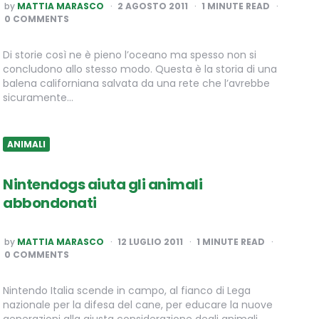
POSTED
by
MATTIA MARASCO
2 AGOSTO 2011
1
MINUTE READ
BY
0 COMMENTS
Di storie così ne è pieno l’oceano ma spesso non si
concludono allo stesso modo. Questa è la storia di una
balena californiana salvata da una rete che l’avrebbe
sicuramente…
ANIMALI
Nintendogs aiuta gli animali
abbondonati
POSTED
by
MATTIA MARASCO
12 LUGLIO 2011
1
MINUTE READ
BY
0 COMMENTS
Nintendo Italia scende in campo, al fianco di Lega
nazionale per la difesa del cane, per educare la nuove
generazioni alla giusta considerazione degli animali