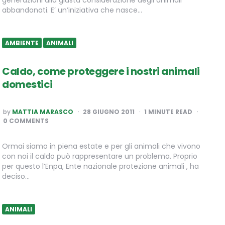
abbandonati. E’ un’iniziativa che nasce…
AMBIENTE
ANIMALI
Caldo, come proteggere i nostri animali
domestici
POSTED
by
MATTIA MARASCO
28 GIUGNO 2011
1
MINUTE READ
BY
0 COMMENTS
Ormai siamo in piena estate e per gli animali che vivono
con noi il caldo può rappresentare un problema. Proprio
per questo l’Enpa, Ente nazionale protezione animali , ha
deciso…
ANIMALI