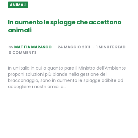
ANIMALI
In aumento le spiagge che accettano
animali
POSTED
by
MATTIA MARASCO
24 MAGGIO 2011
1
MINUTE READ
BY
0 COMMENTS
In un’Italia in cui a quanto pare il Ministro dell’Ambiente
proponi soluzioni più blande nella gestione del
bracconaggio, sono in aumento le spiagge adibite ad
accogliere i nostri amici a…