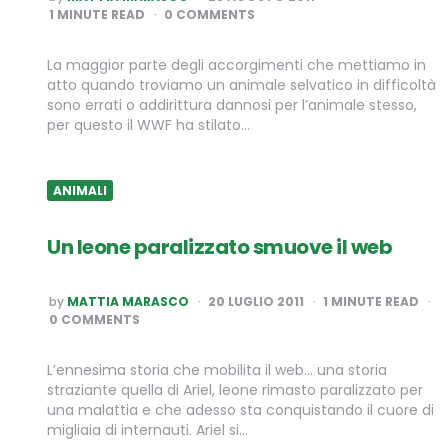
BY
1
MINUTE READ
0 COMMENTS
La maggior parte degli accorgimenti che mettiamo in
atto quando troviamo un animale selvatico in difficoltà
sono errati o addirittura dannosi per l’animale stesso,
per questo il WWF ha stilato…
ANIMALI
Un leone paralizzato smuove il web
POSTED
by
MATTIA MARASCO
20 LUGLIO 2011
1
MINUTE READ
BY
0 COMMENTS
L’ennesima storia che mobilita il web… una storia
straziante quella di Ariel, leone rimasto paralizzato per
una malattia e che adesso sta conquistando il cuore di
migliaia di internauti. Ariel si…