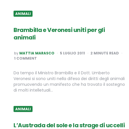
ANIMALI
Brambilla e Veronesi uniti per gli
animali
POSTED
by
MATTIA MARASCO
5 LUGLIO 2011
2
MINUTE READ
BY
1 COMMENT
Da tempo il Ministro Brambilla e il Dott. Umberto
Veronesi si sono uniti nella difesa dei diritti degli animali
promuovendo un manifesto che ha trovato il sostegno
di molti intelletuali…
ANIMALI
L’Austrada del sole e la strage di uccelli