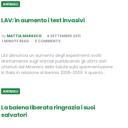
ANIMALI
LAV: in aumento i test invasivi
POSTED
by
MATTIA MARASCO
6 SETTEMBRE 2011
BY
1
MINUTE READ
0 COMMENTS
LAV denuncia un aumento degli esperimenti svolti
direttamente sugli animali pubblicando gli ultimi dati
ottenuti dal Ministero della Salute sulla sperimentazione
in Italia in relazione al biennio 2008-2009. A quanto…
ANIMALI
La balena liberata ringrazia i suoi
salvatori