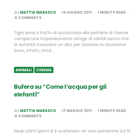
POSTED
by
MATTIA MARASCO
14 GIUGNO 2011
1
MINUTE READ
BY
0 COMMENTS
Ogni anno il tratto di autostrada alla periferia di Firenze
compie una impressionante strage di volatili senza che
le autorità muovano un dito per risolvere la situazione.
Sono, infatti, circa…
ANIMALI
CINEMA
Bufera su “Come l’acqua per gli
elefanti”
POSTED
by
MATTIA MARASCO
17 MAGGIO 2011
1
MINUTE READ
BY
0 COMMENTS
Negli utlimi giorni si è scatenato un vero polverone sul fil