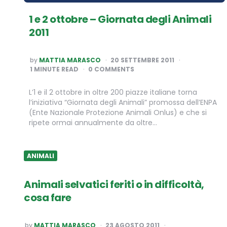
1 e 2 ottobre – Giornata degli Animali
2011
POSTED
by
MATTIA MARASCO
20 SETTEMBRE 2011
BY
1
MINUTE READ
0 COMMENTS
L’1 e il 2 ottobre in oltre 200 piazze italiane torna
l’iniziativa “Giornata degli Animali” promossa dell’ENPA
(Ente Nazionale Protezione Animali Onlus) e che si
ripete ormai annualmente da oltre…
ANIMALI
Animali selvatici feriti o in difficoltà,
cosa fare
POSTED
by
MATTIA MARASCO
23 AGOSTO 2011