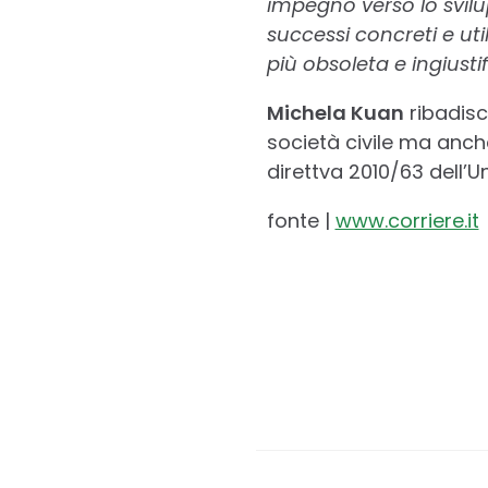
impegno verso lo svil
successi concreti e ut
più obsoleta e ingiustif
Michela Kuan
ribadisc
società civile ma anch
direttva 2010/63 dell’U
fonte |
www.corriere.it