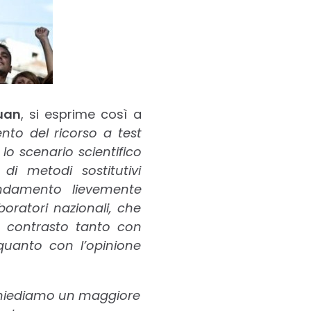
uan
, si esprime così a
to del ricorso a test
 lo scenario scientifico
i metodi sostitutivi
andamento lievemente
boratori nazionali, che
n contrasto tanto con
 quanto con l’opinione
 chiediamo un maggiore