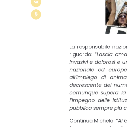
La responsabile nazion
riguardo: “
Lascia ama
invasivi e dolorosi e u
nazionale ed europe
all’impiego di anim
decrescente del numero
comunque supera la s
l’impegno delle Istit
pubblica sempre più co
Continua Michela: “
Al 