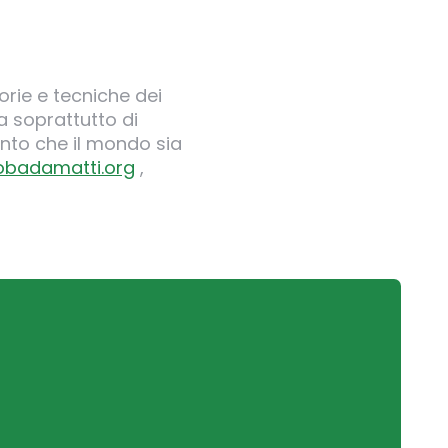
orie e tecniche dei
 soprattutto di
nto che il mondo sia
obadamatti.org
,