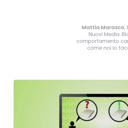
Mattia Marasco
,
Nuovi Media. B
comportamento canin
come noi lo facc
Post
navigation