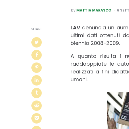
POSTED
by
MATTIA MARASCO
6 SET
BY
LAV
denuncia un aumen
SHARE
ultimi dati ottenuti d
biennio 2008-2009.
A quanto risulta i 
raddopppiate le autor
realizzati a fini dida
umani.