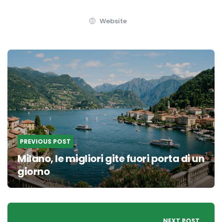
Website
Post
navigation
PREVIOUS POST
Milano, le migliori gite fuori porta di un
giorno
NEXT POST