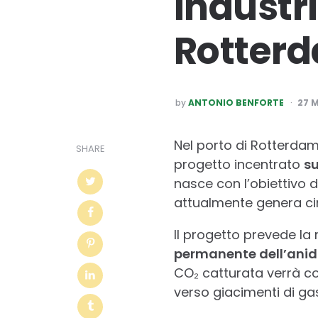
industri
Rotter
POSTED
by
ANTONIO BENFORTE
27 
BY
Nel porto di Rotterda
SHARE
progetto incentrato
su
nasce con l’obiettivo d
attualmente genera circ
Il progetto prevede la 
permanente dell’anid
CO₂ catturata verrà co
verso giacimenti di gas