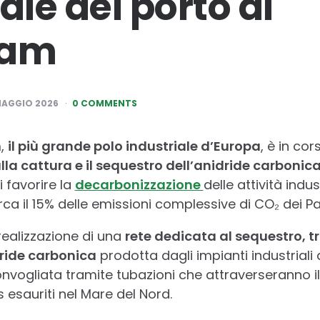
ale del porto di
dam
MAGGIO 2026
0 COMMENTS
m,
il più grande polo industriale d’Europa
, è in co
lla cattura e il sequestro dell’anidride carbonic
i favorire la
decarbonizzazione
delle attività indus
a il 15% delle emissioni complessive di CO₂ dei Pa
realizzazione di una
rete dedicata al sequestro, 
ride carbonica
prodotta dagli impianti industriali d
nvogliata tramite tubazioni che attraverseranno il
 esauriti nel Mare del Nord.