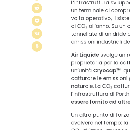
L’infrastruttura svilu
un terminale di compre
volta operativo, il sis
di CO₂ all’anno. Su un o
tonnellate di anidride 
emissioni industriali de
Air Liquide
svolge un ru
proprietaria per la cat
un’unità
Cryocap™
, q
catturare le emissioni
naturale. La CO₂ catt
l’infrastruttura di Por
essere fornito ad altr
Un altro punto di forza
evolvere nel tempo: la r