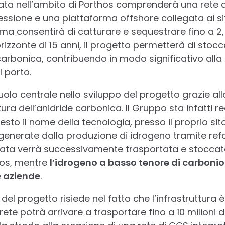
ppata nell’ambito di Porthos comprenderà una rete d
ssione e una piattaforma offshore collegata ai sit
tema consentirà di catturare e sequestrare fino a 2,5
rizzonte di 15 anni, il progetto permetterà di stocc
carbonica, contribuendo in modo significativo alla 
l porto.
olo centrale nello sviluppo del progetto grazie al
tura dell’anidride carbonica. Il Gruppo sta infatti r
uesto il nome della tecnologia, presso il proprio si
 generate dalla produzione di idrogeno tramite re
urata verrà successivamente trasportata e stoccat
thos, mentre
l’idrogeno a basso tenore di carboni
e aziende
.
 del progetto risiede nel fatto che l’infrastruttura
ete potrà arrivare a trasportare fino a 10 milioni d