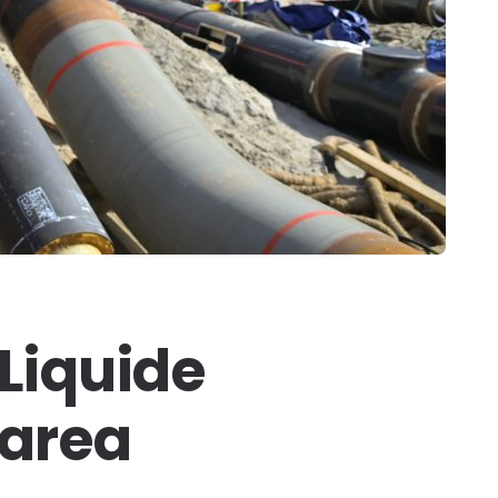
 Liquide
’area