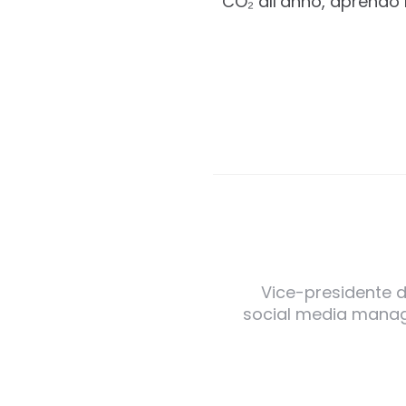
CO₂ all’anno, aprendo 
Vice-presidente de
social media manager