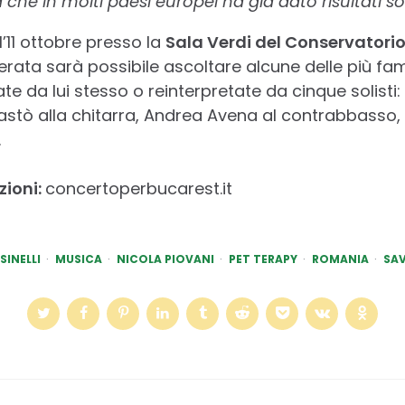
 che in molti paesi europei ha già dato risultati s
l’11 ottobre presso la
Sala Verdi del Conservatori
 serata sarà possibile ascoltare alcune delle più f
e da lui stesso o reinterpretate da cinque solisti:
lastò alla chitarra, Andrea Avena al contrabbasso, C
.
zioni:
concertoperbucarest.it
SINELLI
MUSICA
NICOLA PIOVANI
PET TERAPY
ROMANIA
SAV