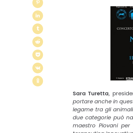
S
ara Turetta
, preside
portare anche in questo
legame tra gli animal
due categorie può nas
maestro Piovani per