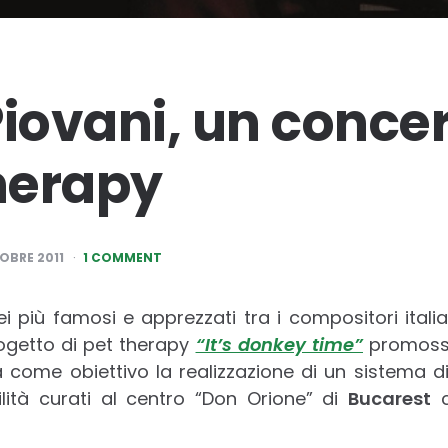
Piovani, un concer
therapy
OBRE 2011
1 COMMENT
ei più famosi e apprezzati tra i compositori italian
ogetto di pet therapy
“It’s donkey time”
promos
ha come obiettivo la realizzazione di un sistema 
ilità curati al centro “Don Orione” di
Bucarest
c