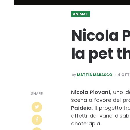
ANIMALI
Nicola 
la pet 
POSTED
by
MATTIA MARASCO
4 OTT
BY
Nicola Piovani
, uno d
SHARE
scena a favore del pr
Paideia
. Il progetto 
affetti da varie disab
onoterapia.