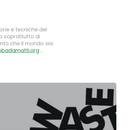
orie e tecniche dei
 soprattutto di
nto che il mondo sia
obadamatti.org
,