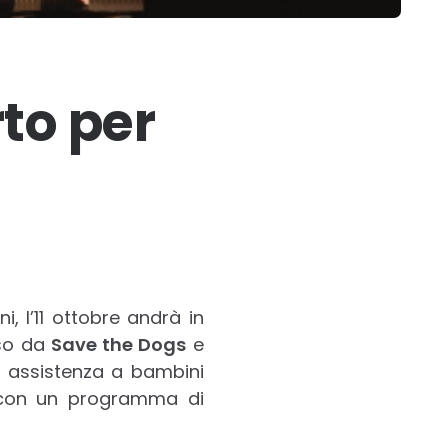
to per
i, l’11 ottobre andrà in
so da
Save the Dogs
e
di assistenza a bambini
on un programma di