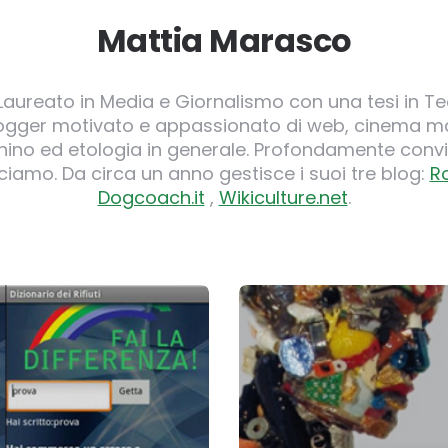
Mattia Marasco
 Laureato in Media e Giornalismo con una tesi in Te
logger motivato e appassionato di web, cinema ma
o ed etologia in generale. Profondamente convi
iamo. Da circa un anno gestisce i suoi tre blog:
R
Dogcoach.it
,
Wikiculture.net
.