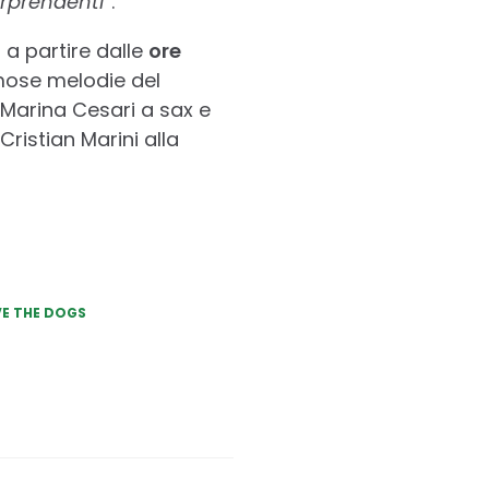
orprendenti
”.
o
a partire dalle
ore
amose melodie del
 Marina Cesari a sax e
ristian Marini alla
E THE DOGS