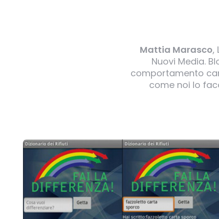
Mattia Marasco
,
Nuovi Media. B
comportamento canin
come noi lo facc
Post
navigation