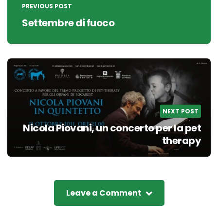
navigation
PREVIOUS POST
Settembre di fuoco
NEXT POST
Nicola Piovani, un concerto per la pet
therapy
Leave a Comment