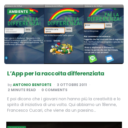
AMBIENTE
L’App per la raccolta differenziata
POSTED
by
ANTONIO BENFORTE
3 OTTOBRE 2011
BY
2
MINUTE READ
0 COMMENTS
E poi dicono che i giovani non hanno più la creatività e lo
spirito di iniziativa di una volta. Qui abbiamo un 18enne,
Francesco Cucari, che viene da un paesino…