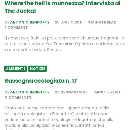
Where the hell is munnezza? Intervista ai
The Jackal
POSTED
by
ANTONIO BENFORTE
26 LUGLIO 2011
3
MINUTE READ
BY
1 COMMENT
Li conosco già da un po’, e come me chiunque frequenti la
rete e in particolare YouTube si sarà prima o poi imbattuto
in uno dei loro video. Sono i…
AMBIENTE
NOTIZIE
Rassegna ecologista n. 17
POSTED
by
ANTONIO BENFORTE
23 GENNAIO 2011
1
MINUTE READ
BY
0 COMMENTS
Bentrovati come sempre con l’appuntamento della
rassegna ecologista su Econote. Questa settimana
parleremo di tematiche ecologiche legate anche alla
moda e alla divulgazione scientifica. Infatti arriva