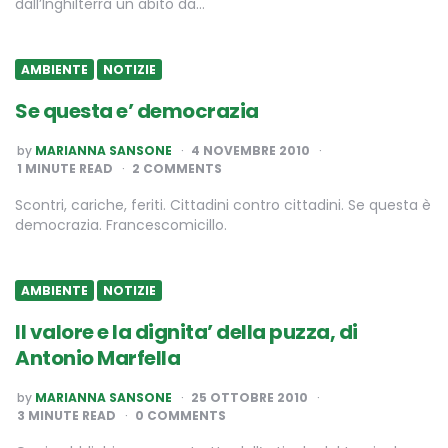
dall’Inghilterra un abito da…
AMBIENTE
NOTIZIE
Se questa e’ democrazia
POSTED
by
MARIANNA SANSONE
4 NOVEMBRE 2010
BY
1
MINUTE READ
2 COMMENTS
Scontri, cariche, feriti. Cittadini contro cittadini. Se questa è
democrazia. Francescomicillo.
AMBIENTE
NOTIZIE
Il valore e la dignita’ della puzza, di
Antonio Marfella
POSTED
by
MARIANNA SANSONE
25 OTTOBRE 2010
BY
3
MINUTE READ
0 COMMENTS