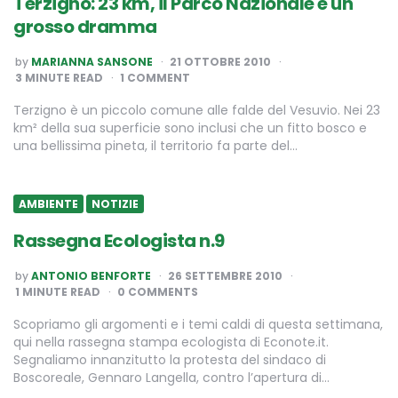
Terzigno: 23 km, il Parco Nazionale e un
grosso dramma
POSTED
by
MARIANNA SANSONE
21 OTTOBRE 2010
BY
3
MINUTE READ
1 COMMENT
Terzigno è un piccolo comune alle falde del Vesuvio. Nei 23
km² della sua superficie sono inclusi che un fitto bosco e
una bellissima pineta, il territorio fa parte del…
AMBIENTE
NOTIZIE
Rassegna Ecologista n.9
POSTED
by
ANTONIO BENFORTE
26 SETTEMBRE 2010
BY
1
MINUTE READ
0 COMMENTS
Scopriamo gli argomenti e i temi caldi di questa settimana,
qui nella rassegna stampa ecologista di Econote.it.
Segnaliamo innanzitutto la protesta del sindaco di
Boscoreale, Gennaro Langella, contro l’apertura di…