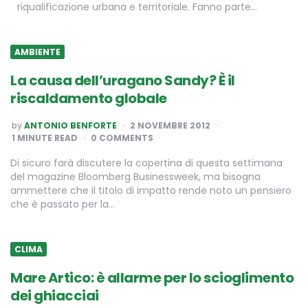
riqualificazione urbana e territoriale. Fanno parte…
AMBIENTE
La causa dell’uragano Sandy? È il
riscaldamento globale
POSTED
by
ANTONIO BENFORTE
2 NOVEMBRE 2012
BY
1
MINUTE READ
0 COMMENTS
Di sicuro farà discutere la copertina di questa settimana
del magazine Bloomberg Businessweek, ma bisogna
ammettere che il titolo di impatto rende noto un pensiero
che è passato per la…
CLIMA
Mare Artico: è allarme per lo scioglimento
dei ghiacciai