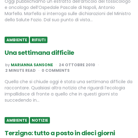
Oggi pubblichiamo un estratto dell’articolo del tossicologo
e oncologo dell’Ospedale Pascale di Napoli, Antonio
Marfella. Marfella si interroga sulle dichiarazioni del Ministro
della Salute Fazio. Dal suo punto di vista…
AMBIENTE
RIFIUTI
Una settimana difficile
POSTED
by
MARIANNA SANSONE
24 OTTOBRE 2010
BY
2
MINUTE READ
0 COMMENTS
Quella che si chiude oggi è stata una settimana difficile da
raccontare. Qualsiasi altra notizia che riguardi l’ecologia
impallidisce di fronte a quello che in questi giorni sta
succedendo in…
AMBIENTE
NOTIZIE
Terzigno: tutto a posto in dieci giorni