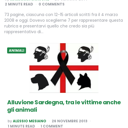
BY
2
MINUTE READ
0 COMMENTS
73 pagine, ciascuna con 12-15 articoli scritti fra il 4 marzo
2008 e oggi. Dovevo sceglierne 7 per rappresentare questa
rubrica e presentarvi quello che credo sia più
rappresentativo di…
ANIMALI
Alluvione Sardegna, tra le vittime anche
gli animali
POSTED
by
ALESSIO MESIANO
26 NOVEMBRE 2013
BY
1
MINUTE READ
1 COMMENT