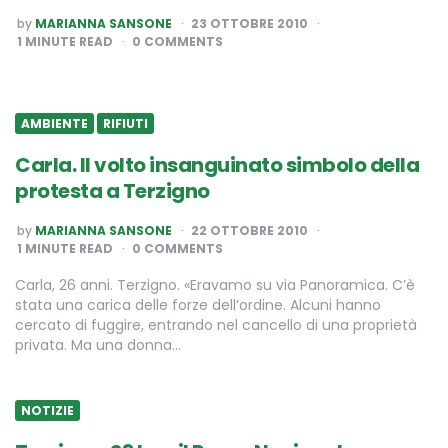
POSTED
by
MARIANNA SANSONE
23 OTTOBRE 2010
BY
1
MINUTE READ
0 COMMENTS
AMBIENTE
RIFIUTI
Carla. Il volto insanguinato simbolo della
protesta a Terzigno
POSTED
by
MARIANNA SANSONE
22 OTTOBRE 2010
BY
1
MINUTE READ
0 COMMENTS
Carla, 26 anni. Terzigno. «Eravamo su via Panoramica. C’è
stata una carica delle forze dell’ordine. Alcuni hanno
cercato di fuggire, entrando nel cancello di una proprietà
privata. Ma una donna…
NOTIZIE