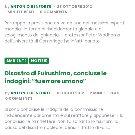
POSTED
by
ANTONIO BENFORTE
23 OTTOBRE 2012
BY
1
MINUTE READ
0 COMMENTS
Purtroppo la previsione arriva da uno dei massimi esperti
mondiali in tema di riscaldamento globale e di
scioglimento dei ghiacciai: il professor Peter Wadhams
dell’università di Cambridge ha infatti parlato…
AMBIENTE
NOTIZIE
Disastro di Fukushima, concluse le
indagini: “fu errore umano”
POSTED
by
ANTONIO BENFORTE
6 LUGLIO 2012
2
MINUTE READ
BY
0 COMMENTS
Si sono concluse le indagini della commissione
indipendente parlamentare sul reattore giapponese. E la
conclusione fa riflettere. Non fu soltanto lo tsunami la
causa del disastro nucleare, bensì si trattò di «un…