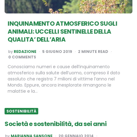
INQUINAMENTO ATMOSFERICO SUGLI
ANIMALI: UCCELLI SENTINELLE DELLA
QUALITA’ DELL’ARIA
POSTED
by
REDAZIONE
5 GIUGNO 2019
2
MINUTE READ
BY
0 COMMENTS
Conosciamo numeri e cause dell’inquinamento
atmosferico sulla salute dell’uomo, compreso il dato
assoluto che registra 7 milioni di vittime l’anno nel
Mondo. Eppure, ancora inesplorate rimangono le
malattie e la…
SOSTENIBILITÀ
Società e sostenibilità, da sei anni
POSTED
by
MARIANNA SANSONE
20 GENNAIO 2014