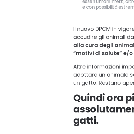
esseri umani infetti, ol
e con possibilità estre
Il nuovo DPCM in vigor
accudire gli animali d
alla cura degli animal
“motivi di salute” e/o 
Altre informazioni impor
adottare un animale se
un gatto. Restano apert
Quindi ora p
assolutament
gatti.