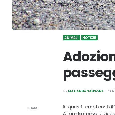
ANIMALI
NOTIZIE
Adozioni
passegg
POSTED
by
MARIANNA SANSONE
17 
BY
In questi tempi così di
SHARE
A fare le spese di quest