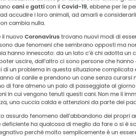
rano
cani
e
gatti
con il
Covid-19
, ebbene per le pe
d accudire i loro animali, ad amarli e considerarli
on cambia nulla.
e il nuovo
Coronavirus
trovano nuovi modi di esse
i sono due fenomeni che sembrano opposti ma non 
a hanno innescato: da un lato c’è chi adotta un ca
poter uscire, dall’altro ci sono persone che hanno
 di un problema in questa situazione complicata e di
anno al canile e prendono un cane senza curarsi m
o di fare almeno un paio di passeggiate al giorn
ni in cui vengono tenuti questi cani. Non me li im
nza, una cuccia calda e attenzioni da parte dei pad
esto assurdo fenomeno dell’abbandono dei propri a
 deficiente ha qualcosa di meglio da fare o si è s
pegnativo perché molto semplicemente è un essere