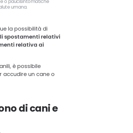
che o paucisintomatiche
salute umana.
 la possibilità di
li spostamenti relativi
menti relativa ai
nili, è possibile
er accudire un cane o
no di cani e