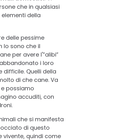
rsone che in qualsiasi
 elementi della
re delle pessime
lo sono che il
ne per avere l'”alibi”
 abbandonato i loro
fficile. Quelli della
olto di che cane. Va
o e possiamo
magino accuditi, con
roni.
nimali che si manifesta
cocciato di questo
 vivente, quindi come