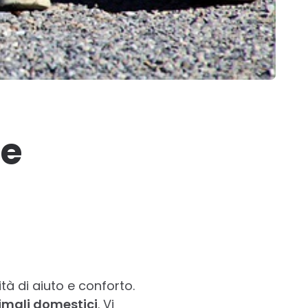
le
n
tà di aiuto e conforto.
mali domestici
. Vi