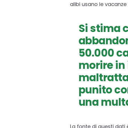
alibi usano le vacanze 
Si stima c
abbandona
50.000 can
morire in 
maltratta
punito co
una multa
La fonte di questi dati è