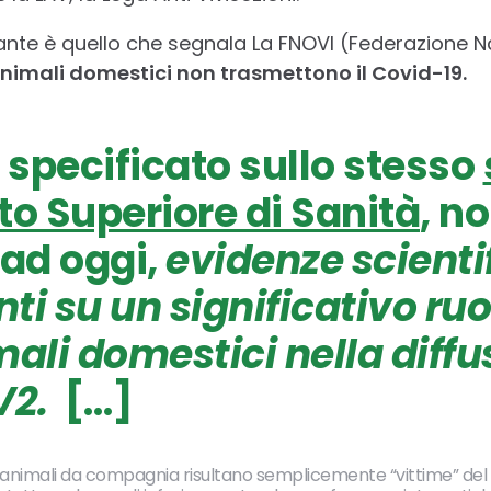
nte è quello che segnala La FNOVI (Federazione Na
animali domestici non trasmettono il Covid-19.
specificato sullo stesso
uto Superiore di Sanità
, n
 ad oggi,
evidenze scienti
ti su un significativo ruo
mali domestici nella diffu
V2.
[…]
li animali da compagnia risultano semplicemente “vittime” del