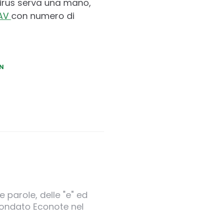
virus serva una mano,
AV
con numero di
N
 parole, delle "e" ed
 fondato Econote nel