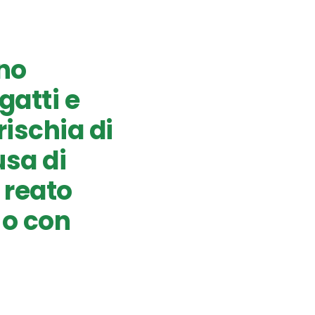
ano
atti e
rischia di
usa di
 reato
 o con