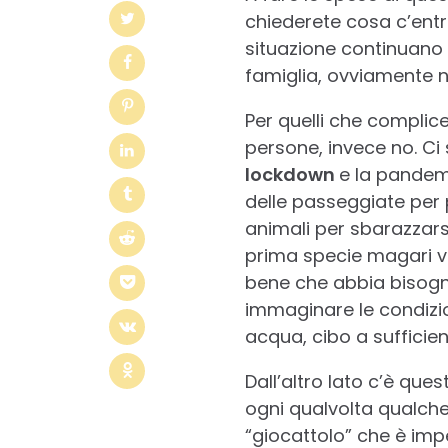
chiederete cosa c’ent
situazione continuano a
famiglia, ovviamente n
Per quelli che complic
persone, invece no. C
lockdown
e la pandemi
delle passeggiate per 
animali per sbarazzarsi
prima specie magari v
bene che abbia bisogn
immaginare le condizio
acqua, cibo a sufficie
Dall’altro lato c’è qu
ogni qualvolta qualche
“giocattolo” che è im