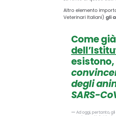
Altro elemento importa
Veterinari Italiani)
gli 
Come già 
dell’Istit
esistono,
convincen
degli ani
SARS-Co
Ad oggi, pertanto, g