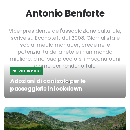
Antonio Benforte
Vice-presidente dell'associazione culturale,
scrive su Econote.it dal 2008. Giornalista e
social media manager, crede nelle
potenzialità della rete e in un mondo
migliore, e nel suo piccolo si impegna ogni
giorno per renderlo tale.
PREVIOUS POST
Adozioni di cani solo per le
Website
passeggiate in lockdown
Post
navigation