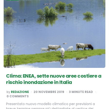
Clima: ENEA, sette nuove aree costiere a
rischio inondazione in Italia
POSTED
by
REDAZIONE
20 NOVEMBRE 2019
3
MINUTE READ
BY
0 COMMENTS
Presentato nuovo modello climatico per previsioni a
breve termine sempre più dettagliate al vertice dei