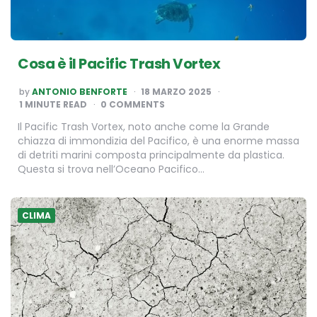
Cosa è il Pacific Trash Vortex
POSTED
by
ANTONIO BENFORTE
18 MARZO 2025
BY
1
MINUTE READ
0 COMMENTS
Il Pacific Trash Vortex, noto anche come la Grande
chiazza di immondizia del Pacifico, è una enorme massa
di detriti marini composta principalmente da plastica.
Questa si trova nell’Oceano Pacifico…
CLIMA