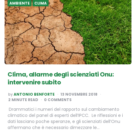
AMBIENTE
CLIMA
Clima, allarme degli scienziati Onu:
intervenire subito
POSTED
by
ANTONIO BENFORTE
13 NOVEMBRE 2018
BY
2
MINUTE READ
0 COMMENTS
Drammatici i numeri del rapporto sul cambiamento
climatico del panel di esperti dell’IPCC. Le riflessioni e i
dati lasciano poche speranze, e gli scienziati dell’Onu
affermano che è necessario dimezzare le…