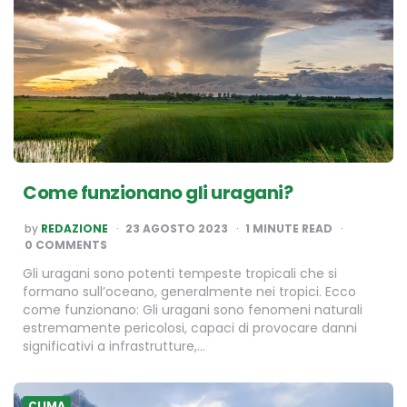
Come funzionano gli uragani?
POSTED
by
REDAZIONE
23 AGOSTO 2023
1
MINUTE READ
BY
0 COMMENTS
Gli uragani sono potenti tempeste tropicali che si
formano sull’oceano, generalmente nei tropici. Ecco
come funzionano: Gli uragani sono fenomeni naturali
estremamente pericolosi, capaci di provocare danni
significativi a infrastrutture,…
CLIMA