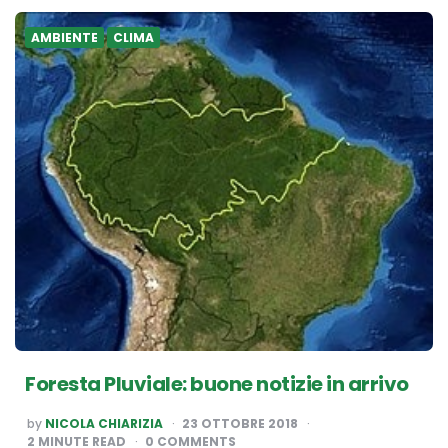
AMBIENTE
CLIMA
Foresta Pluviale: buone notizie in arrivo
POSTED
by
NICOLA CHIARIZIA
23 OTTOBRE 2018
BY
2
MINUTE READ
0 COMMENTS