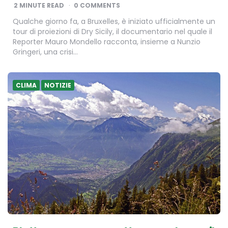
BY
2
MINUTE READ
0 COMMENTS
Qualche giorno fa, a Bruxelles, è iniziato ufficialmente un
tour di proiezioni di Dry Sicily, il documentario nel quale il
Reporter Mauro Mondello racconta, insieme a Nunzio
Gringeri, una crisi…
CLIMA
NOTIZIE