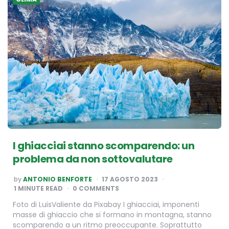
I ghiacciai stanno scomparendo: un
problema da non sottovalutare
POSTED
by
ANTONIO BENFORTE
17 AGOSTO 2023
BY
1
MINUTE READ
0 COMMENTS
Foto di LuisValiente da Pixabay I ghiacciai, imponenti
masse di ghiaccio che si formano in montagna, stanno
scomparendo a un ritmo preoccupante. Soprattutto