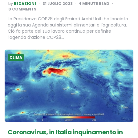
POSTED
by
REDAZIONE
31 LUGLIO 2023
4
MINUTE READ
BY
0 COMMENTS
La Presidenza COP28 degli Emirati Arabi Uniti ha lanciato
oggi la sua Agenda sui sistemi alimentari e l’agricoltura.
Ciò fa parte del suo lavoro continuo per definire
l’agenda d’azione COP28…
CLIMA
Coronavirus, in Italia inquinamento in