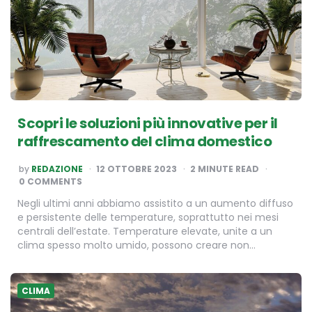
Scopri le soluzioni più innovative per il
raffrescamento del clima domestico
POSTED
by
REDAZIONE
12 OTTOBRE 2023
2
MINUTE READ
BY
0 COMMENTS
Negli ultimi anni abbiamo assistito a un aumento diffuso
e persistente delle temperature, soprattutto nei mesi
centrali dell’estate. Temperature elevate, unite a un
clima spesso molto umido, possono creare non…
CLIMA