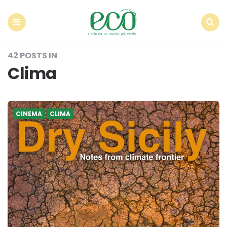
Econote
Menu
Search
42 POSTS IN
Clima
CINEMA
CLIMA