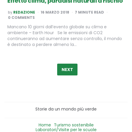
Effetto clima, paradisi naturali a rischio
POSTED
by
REDAZIONE
16 MARZO 2018
7
MINUTE READ
BY
0 COMMENTS
Mancano 10 giorni dall’evento globale su clima e
ambiente – Earth Hour Se le emissioni di CO2
continueranno ad aumentare senza controllo, il mondo
è destinato a perdere almeno la…
Paginazione
degli
NEXT
articoli
Storie da un mondo più verde
Home
Turismo sostenibile
Laboratori/Visite per le scuole