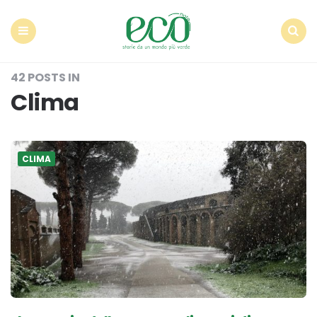
Econote
Menu
Search
42 POSTS IN
Clima
CLIMA