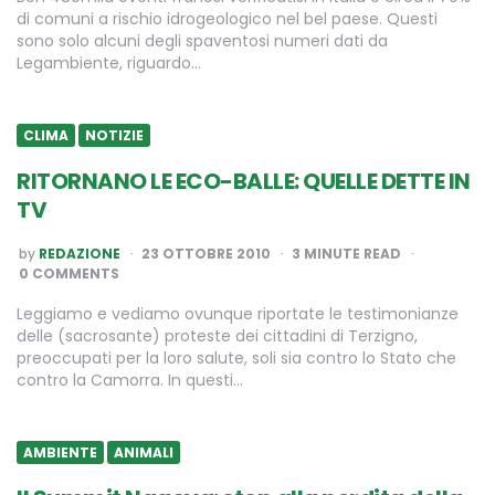
di comuni a rischio idrogeologico nel bel paese. Questi
sono solo alcuni degli spaventosi numeri dati da
Legambiente, riguardo…
CLIMA
NOTIZIE
RITORNANO LE ECO-BALLE: QUELLE DETTE IN
TV
POSTED
by
REDAZIONE
23 OTTOBRE 2010
3
MINUTE READ
BY
0 COMMENTS
Leggiamo e vediamo ovunque riportate le testimonianze
delle (sacrosante) proteste dei cittadini di Terzigno,
preoccupati per la loro salute, soli sia contro lo Stato che
contro la Camorra. In questi…
AMBIENTE
ANIMALI