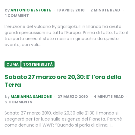
POSTED
by
ANTONIO BENFORTE
18 APRILE 2010
2
MINUTE READ
BY
1 COMMENT
L’eruzione del vulcano Eyjafjallajokull in Islanda ha avuto
grandi ripercussioni su tutta l’Europa. Prima di tutto, tutto il
trasporto aereo è stato messo in ginocchio da questo
evento, con voli…
CLIMA
SOSTENIBILITÀ
Sabato 27 marzo ore 20,30: E’ l’ora della
Terra
POSTED
by
MARIANNA SANSONE
27 MARZO 2010
4
MINUTE READ
BY
2 COMMENTS
Sabato 27 marzo 2010, dalle 20,30 alle 21.30 il mondo si
spegnerà per far luce sulle esigenze del Pianeta. Perchè
come denuncia il WWF: “Quando si parla di clima, i…