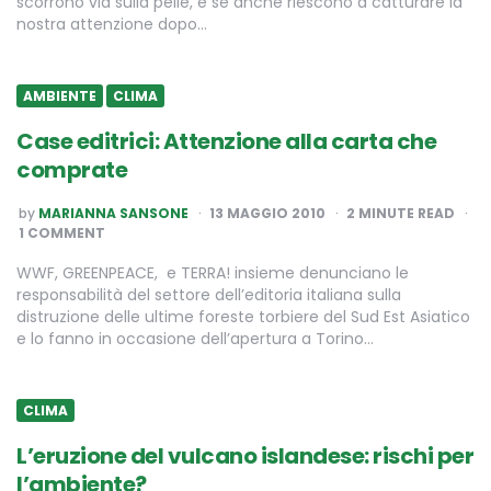
scorrono via sulla pelle, e se anche riescono a catturare la
nostra attenzione dopo…
AMBIENTE
CLIMA
Case editrici: Attenzione alla carta che
comprate
POSTED
by
MARIANNA SANSONE
13 MAGGIO 2010
2
MINUTE READ
BY
1 COMMENT
WWF, GREENPEACE, e TERRA! insieme denunciano le
responsabilità del settore dell’editoria italiana sulla
distruzione delle ultime foreste torbiere del Sud Est Asiatico
e lo fanno in occasione dell’apertura a Torino…
CLIMA
L’eruzione del vulcano islandese: rischi per
l’ambiente?