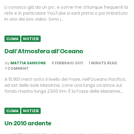
Li conosco già da un po’, e come me chiunque frequenti la
rete e in particolare YouTube si sarà prima o poi imbattuto
in uno dei loro video. Sono i…
CLIMA
NOTIZIE
Dall’Atmosfera all’Oceano
POSTED
by
MATTIA SANSONE
3 FEBBRAIO 2011
1
MINUTE READ
BY
1 COMMENT
A 10.901 metri sotto il livello del mare, nell’Oceano Pacifico,
ad est delle isole Marianne, corre una lunga cicatrice sul
fondo marino lunga 2.500 Km. È la Fossa delle Marianne,…
CLIMA
NOTIZIE
Un 2010 ardente