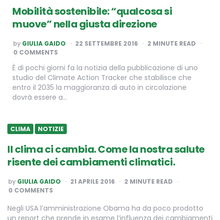
Mobilità sostenibile: “qualcosa si
muove” nella giusta direzione
POSTED
by
GIULIA GAIDO
22 SETTEMBRE 2016
2
MINUTE READ
BY
0 COMMENTS
È di pochi giorni fa la notizia della pubblicazione di uno
studio del Climate Action Tracker che stabilisce che
entro il 2035 la maggioranza di auto in circolazione
dovrà essere a…
CLIMA
NOTIZIE
Il clima ci cambia. Come la nostra salute
risente dei cambiamenti climatici.
POSTED
by
GIULIA GAIDO
21 APRILE 2016
2
MINUTE READ
BY
0 COMMENTS
Negli USA l’amministrazione Obama ha da poco prodotto
un report che prende in esame l’influenza dei cambiamenti