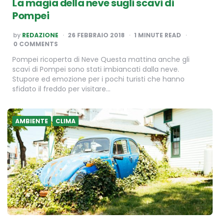
La magia della neve sugli scavi di
Pompei
POSTED
by
REDAZIONE
26 FEBBRAIO 2018
1
MINUTE READ
BY
0 COMMENTS
Pompei ricoperta di Neve Questa mattina anche gli
scavi di Pompei sono stati imbiancati dalla neve.
Stupore ed emozione per i pochi turisti che hanno
sfidato il freddo per visitare…
AMBIENTE
CLIMA