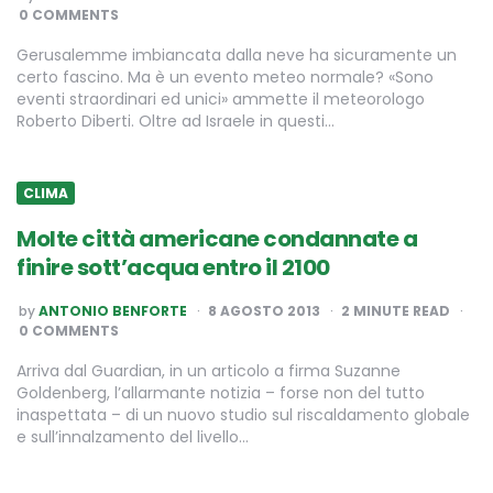
BY
0 COMMENTS
Gerusalemme imbiancata dalla neve ha sicuramente un
certo fascino. Ma è un evento meteo normale? «Sono
eventi straordinari ed unici» ammette il meteorologo
Roberto Diberti. Oltre ad Israele in questi…
CLIMA
Molte città americane condannate a
finire sott’acqua entro il 2100
POSTED
by
ANTONIO BENFORTE
8 AGOSTO 2013
2
MINUTE READ
BY
0 COMMENTS
Arriva dal Guardian, in un articolo a firma Suzanne
Goldenberg, l’allarmante notizia – forse non del tutto
inaspettata – di un nuovo studio sul riscaldamento globale
e sull’innalzamento del livello…