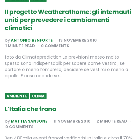
Il progetto Weatherathome: gli internauti
uniti per prevedere i cambiamenti
climatici
POSTED
by
ANTONIO BENFORTE
19 NOVEMBRE 2010
BY
1
MINUTE READ
0 COMMENTS
foto da Climateprediction Le previsioni meteo molto
spesso sono indispensabili: per sapere come vestirci, se
portare o meno l’ombrello, decidere se vestirci o meno a
cipolla. E cosa accade se…
AMBIENTE
CLIMA
L’Italia che frana
POSTED
by
MATTIA SANSONE
11 NOVEMBRE 2010
2
MINUTE READ
BY
0 COMMENTS
Ben 480mila eventi franosi verificatisi in Italia e circa il 70%