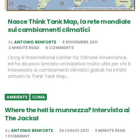
Nasce Think Tank Map, la rete mondiale
sui cambiamenti climatici
POSTED
by
ANTONIO BENFORTE
9 NOVEMBRE 2011
BY
2
MINUTE READ
0 COMMENTS
L’Iccg è l’International Center for Climate Governance,
ed ha da poco lanciato un’iniziativa molto utile per chi è
interessato ai cambiamenti climatici globali: ha infatti
attivato la Think Tank Map,…
AMBIENTE
CLIMA
Where the hell is munnezza? Intervista ai
The Jackal
POSTED
by
ANTONIO BENFORTE
26 LUGLIO 2011
3
MINUTE READ
BY
1 COMMENT