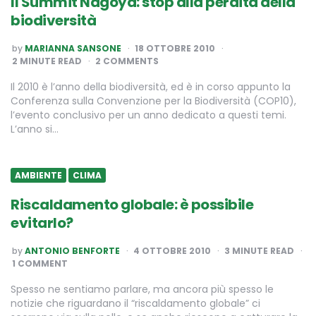
Il Summit Nagoya: stop alla perdita della
biodiversità
POSTED
by
MARIANNA SANSONE
18 OTTOBRE 2010
BY
2
MINUTE READ
2 COMMENTS
Il 2010 è l’anno della biodiversità, ed è in corso appunto la
Conferenza sulla Convenzione per la Biodiversità (COP10),
l’evento conclusivo per un anno dedicato a questi temi.
L’anno si…
AMBIENTE
CLIMA
Riscaldamento globale: è possibile
evitarlo?
POSTED
by
ANTONIO BENFORTE
4 OTTOBRE 2010
3
MINUTE READ
BY
1 COMMENT
Spesso ne sentiamo parlare, ma ancora più spesso le
notizie che riguardano il “riscaldamento globale” ci