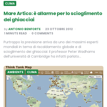
CLIMA
Mare Artico: è allarme per lo scioglimento
dei ghiacciai
POSTED
by
ANTONIO BENFORTE
23 OTTOBRE 2012
BY
1
MINUTE READ
0 COMMENTS
Purtroppo la previsione arriva da uno dei massimi esperti
mondiali in tema di riscaldamento globale e di
scioglimento dei ghiacciai: il professor Peter Wadhams
dell’università di Cambridge ha infatti parlato…
AMBIENTE
CLIMA