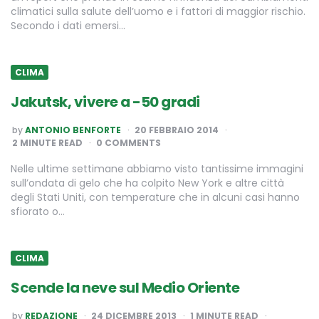
climatici sulla salute dell’uomo e i fattori di maggior rischio.
Secondo i dati emersi…
CLIMA
Jakutsk, vivere a -50 gradi
POSTED
by
ANTONIO BENFORTE
20 FEBBRAIO 2014
BY
2
MINUTE READ
0 COMMENTS
Nelle ultime settimane abbiamo visto tantissime immagini
sull’ondata di gelo che ha colpito New York e altre città
degli Stati Uniti, con temperature che in alcuni casi hanno
sfiorato o…
CLIMA
Scende la neve sul Medio Oriente
POSTED
by
REDAZIONE
24 DICEMBRE 2013
1
MINUTE READ