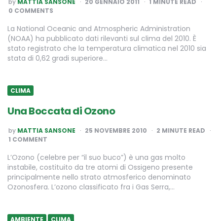
POSTED
by
MATTIA SANSONE
20 GENNAIO 2011
1
MINUTE READ
BY
0 COMMENTS
La National Oceanic and Atmospheric Administration
(NOAA) ha pubblicato dati rilevanti sul clima del 2010. È
stato registrato che la temperatura climatica nel 2010 sia
stata di 0,62 gradi superiore…
CLIMA
Una Boccata di Ozono
POSTED
by
MATTIA SANSONE
25 NOVEMBRE 2010
2
MINUTE READ
BY
1 COMMENT
L’Ozono (celebre per “il suo buco”) è una gas molto
instabile, costituito da tre atomi di Ossigeno presente
principalmente nello strato atmosferico denominato
Ozonosfera. L’ozono classificato fra i Gas Serra,…
AMBIENTE
CLIMA