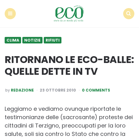
Econote
Menu
Search
CLIMA
NOTIZIE
RIFIUTI
RITORNANO LE ECO-BALLE:
QUELLE DETTE IN TV
POSTED
by
REDAZIONE
23 OTTOBRE 2010
0 COMMENTS
BY
Leggiamo e vediamo ovunque riportate le
testimonianze delle (sacrosante) proteste dei
cittadini di Terzigno, preoccupati per la loro
salute, soli sia contro lo Stato che contro la