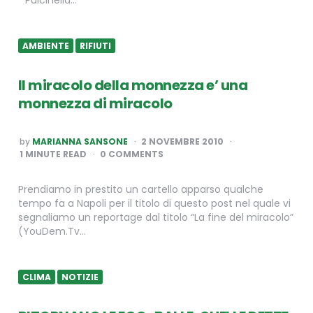
Pulcinella…
AMBIENTE
RIFIUTI
Il miracolo della monnezza e’ una
monnezza di miracolo
POSTED
by
MARIANNA SANSONE
2 NOVEMBRE 2010
BY
1
MINUTE READ
0 COMMENTS
Prendiamo in prestito un cartello apparso qualche
tempo fa a Napoli per il titolo di questo post nel quale vi
segnaliamo un reportage dal titolo “La fine del miracolo”
(YouDem.Tv…
CLIMA
NOTIZIE