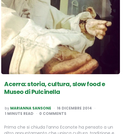
Acerra: storia, cultura, slow food e
Museo di Pulcinella
POSTED
by
MARIANNA SANSONE
16 DICEMBRE 2014
BY
1
MINUTE READ
0 COMMENTS
Prima che si chiuda l’anno Econote ha pensato a un
altro appuntamento che unisca cultura, tradizione e