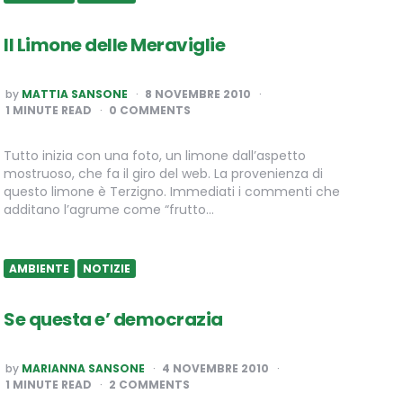
Il Limone delle Meraviglie
POSTED
by
MATTIA SANSONE
8 NOVEMBRE 2010
BY
1
MINUTE READ
0 COMMENTS
Tutto inizia con una foto, un limone dall’aspetto
mostruoso, che fa il giro del web. La provenienza di
questo limone è Terzigno. Immediati i commenti che
additano l’agrume come “frutto…
AMBIENTE
NOTIZIE
Se questa e’ democrazia
POSTED
by
MARIANNA SANSONE
4 NOVEMBRE 2010
BY
1
MINUTE READ
2 COMMENTS