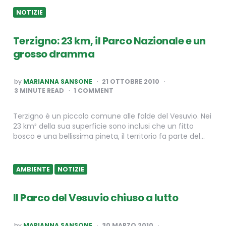
NOTIZIE
Terzigno: 23 km, il Parco Nazionale e un
grosso dramma
POSTED
by
MARIANNA SANSONE
21 OTTOBRE 2010
BY
3
MINUTE READ
1 COMMENT
Terzigno è un piccolo comune alle falde del Vesuvio. Nei
23 km² della sua superficie sono inclusi che un fitto
bosco e una bellissima pineta, il territorio fa parte del…
AMBIENTE
NOTIZIE
Il Parco del Vesuvio chiuso a lutto
POSTED
by
MARIANNA SANSONE
30 MARZO 2010