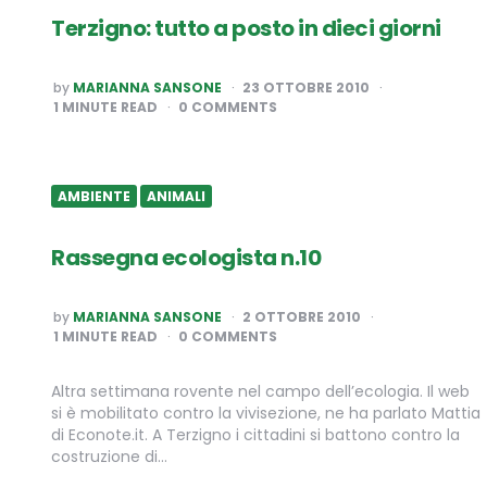
Terzigno: tutto a posto in dieci giorni
POSTED
by
MARIANNA SANSONE
23 OTTOBRE 2010
BY
1
MINUTE READ
0 COMMENTS
AMBIENTE
ANIMALI
Rassegna ecologista n.10
POSTED
by
MARIANNA SANSONE
2 OTTOBRE 2010
BY
1
MINUTE READ
0 COMMENTS
Altra settimana rovente nel campo dell’ecologia. Il web
si è mobilitato contro la vivisezione, ne ha parlato Mattia
di Econote.it. A Terzigno i cittadini si battono contro la
costruzione di…