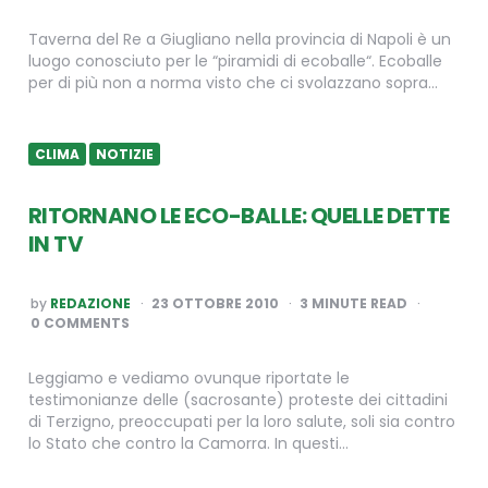
Taverna del Re a Giugliano nella provincia di Napoli è un
luogo conosciuto per le “piramidi di ecoballe“. Ecoballe
per di più non a norma visto che ci svolazzano sopra…
CLIMA
NOTIZIE
RITORNANO LE ECO-BALLE: QUELLE DETTE
IN TV
POSTED
by
REDAZIONE
23 OTTOBRE 2010
3
MINUTE READ
BY
0 COMMENTS
Leggiamo e vediamo ovunque riportate le
testimonianze delle (sacrosante) proteste dei cittadini
di Terzigno, preoccupati per la loro salute, soli sia contro
lo Stato che contro la Camorra. In questi…