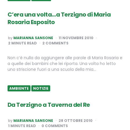
C’era una volta…a Terzigno di Maria
Rosaria Esposito
POSTED
by
MARIANNA SANSONE
11 NOVEMBRE 2010
BY
2
MINUTE READ
2 COMMENTS
Non c’è nulla da aggiungere alle parole di Maria Rosaria e
a quelle dei bambini che lei riporta. Una volta ho letto
uno striscione fuori a una scuola della mia…
AMBIENTE
NOTIZIE
Da Terzigno a Taverna del Re
POSTED
by
MARIANNA SANSONE
28 OTTOBRE 2010
BY
1
MINUTE READ
0 COMMENTS