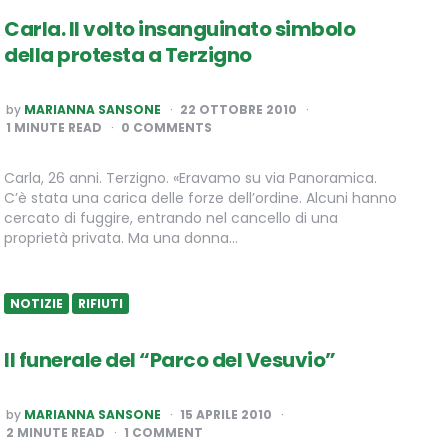
Carla. Il volto insanguinato simbolo
della protesta a Terzigno
POSTED
by
MARIANNA SANSONE
22 OTTOBRE 2010
BY
1
MINUTE READ
0 COMMENTS
Carla, 26 anni. Terzigno. «Eravamo su via Panoramica.
C’è stata una carica delle forze dell’ordine. Alcuni hanno
cercato di fuggire, entrando nel cancello di una
proprietà privata. Ma una donna…
NOTIZIE
RIFIUTI
Il funerale del “Parco del Vesuvio”
POSTED
by
MARIANNA SANSONE
15 APRILE 2010
BY
2
MINUTE READ
1 COMMENT