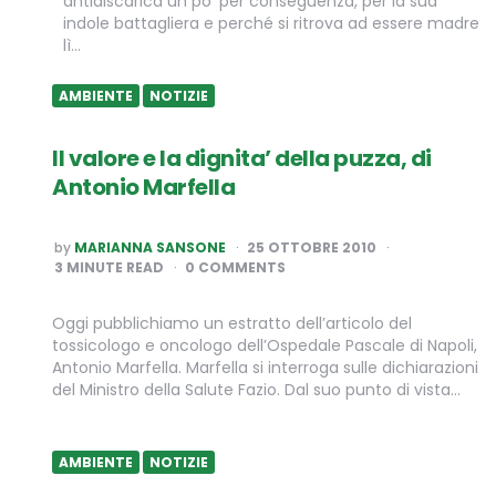
antidiscarica un po’ per conseguenza, per la sua
indole battagliera e perché si ritrova ad essere madre
lì…
AMBIENTE
NOTIZIE
Il valore e la dignita’ della puzza, di
Antonio Marfella
POSTED
by
MARIANNA SANSONE
25 OTTOBRE 2010
BY
3
MINUTE READ
0 COMMENTS
Oggi pubblichiamo un estratto dell’articolo del
tossicologo e oncologo dell’Ospedale Pascale di Napoli,
Antonio Marfella. Marfella si interroga sulle dichiarazioni
del Ministro della Salute Fazio. Dal suo punto di vista…
AMBIENTE
NOTIZIE