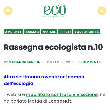
Econote
Menu
Search
AMBIENTE
ANIMALI
NOTIZIE
RIFIUTI
SOSTENIBILITÀ
Rassegna ecologista n.10
POSTED
by
MARIANNA SANSONE
2 OTTOBRE 2010
0 COMMENTS
BY
Altra settimana rovente nel campo
dell’ecologia.
Il web si è
mobilitato contro la vivisezione
, ne
ha parlato Mattia di
Econote.it.