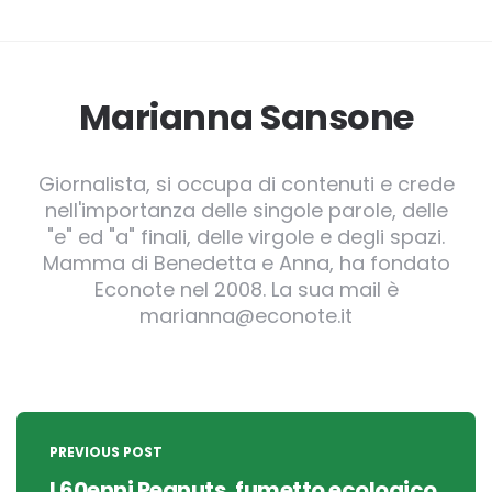
Marianna Sansone
Giornalista, si occupa di contenuti e crede
nell'importanza delle singole parole, delle
"e" ed "a" finali, delle virgole e degli spazi.
Mamma di Benedetta e Anna, ha fondato
Econote nel 2008. La sua mail è
marianna@econote.it
Post
navigation
PREVIOUS POST
I 60enni Peanuts, fumetto ecologico