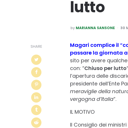
lutto
POSTED
by
MARIANNA SANSONE
30 
BY
Magari complice il “c
SHARE
passare la giornata al
sito per avere qualche 
con: “
Chiuso per lutto
l’apertura delle discar
presidente dell’Ente P
meraviglie della natur
vergogna d’Italia
“.
IL MOTIVO
Il Consiglio dei ministr