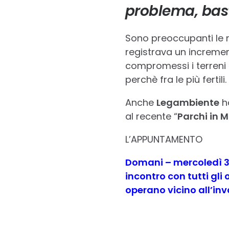
problema, bast
Sono preoccupanti le ri
registrava un increment
compromessi i terreni f
perchè fra le più fertili
Anche
Legambiente
ha
al recente “
Parchi in 
L’APPUNTAMENTO
Domani – mercoledì 31
incontro con tutti gli
operano vicino all’inv