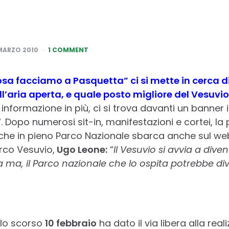
MARZO 2010
1 COMMENT
osa facciamo a Pasquetta” ci si mette in cerca d
l’aria aperta, e quale posto migliore del Vesuvio
informazione in più, ci si trova davanti un banner 
“. Dopo numerosi sit-in, manifestazioni e cortei, la
iche in pieno Parco Nazionale sbarca anche sul web. 
arco Vesuvio,
Ugo Leone:
“
Il Vesuvio si avvia a dive
a ma, il Parco nazionale che lo ospita potrebbe di
i lo scorso
10 febbraio
ha dato il via libera alla real