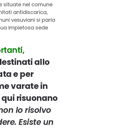
be situate nel comune
itati antidiscarica,
uni vesuviani si parla
 sua impietosa sede
rtanti,
destinati allo
ata e per
me varate in
 qui risuonano
non lo risolvo
re. Esiste un