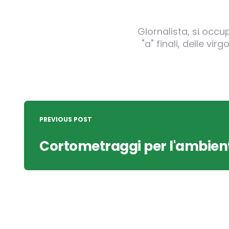
Giornalista, si occu
"a" finali, delle v
Post
navigation
PREVIOUS POST
Cortometraggi per l'ambient