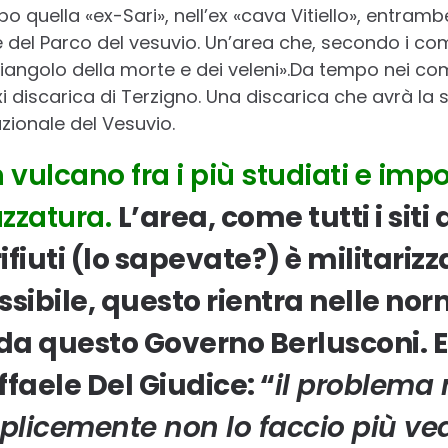
o quella «ex-Sari», nell’ex «cava Vitiello», entram
e del Parco del vesuvio. Un’area che, secondo i com
riangolo della morte e dei veleni».Da tempo nei com
xi discarica di Terzigno. Una discarica che avrà la
azionale del Vesuvio.
vulcano fra i più studiati e impo
azzatura.
L’area, come tutti i siti 
fiuti (lo sapevate?) è militarizz
sibile, questo rientra nelle nor
a questo Governo Berlusconi. E
ffaele Del Giudice: “
il problema 
icemente non lo faccio più vede