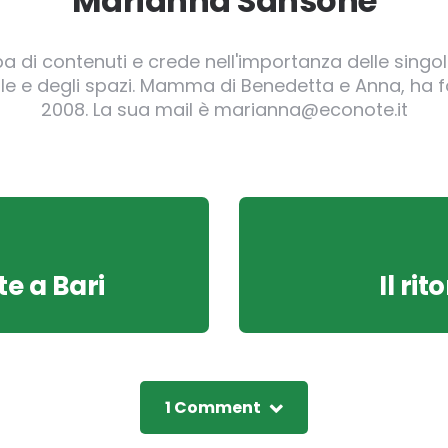
Marianna Sansone
pa di contenuti e crede nell'importanza delle singole
irgole e degli spazi. Mamma di Benedetta e Anna, ha
2008. La sua mail è marianna@econote.it
e a Bari
Il ri
1 Comment