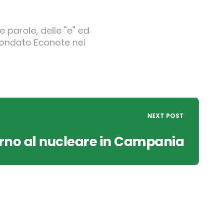
 parole, delle "e" ed
 fondato Econote nel
NEXT POST
torno al nucleare in Campania