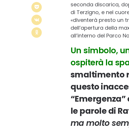
seconda discarica, dop
di Terzigno, e nel cuor
«diventerà presto un t
dell’apertura della ma
all’interno del Parco N
Un simbolo, un 
ospiterà la sp
smaltimento ri
questo inacces
“Emergenza” d
le parole di Ra
ma molto sempl