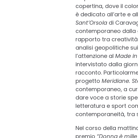
copertina, dove il colo
è dedicato all’arte e a
Sant’Orsola
di Caravagg
contemporaneo dalla gi
rapporto tra creatività
analisi geopolitiche sui
l’attenzione al
Made in 
intervistato dalla gior
racconto. Particolarmen
progetto
Meridiane. St
contemporaneo, a cura d
dare voce a storie spe
letteratura e sport co
contemporaneità, tra st
Nel corso della mattina
premio
“Donna è mille