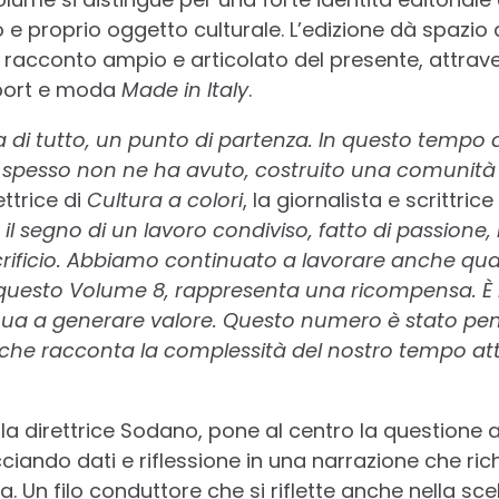
e proprio oggetto culturale. L’edizione dà spazio 
 racconto ampio e articolato del presente, attrave
sport e moda
Made in Italy
.
ma di tutto, un punto di partenza. In questo temp
i spesso non ne ha avuto, costruito una comunità 
ttrice di
Cultura a colori
, la giornalista e scrittri
il segno di un lavoro condiviso, fatto di passione,
ificio. Abbiamo continuato a lavorare anche quan
questo Volume 8, rappresenta una ricompensa. È l
tinua a generare valore. Questo numero è stato p
che racconta la complessità del nostro tempo att
dalla direttrice Sodano, pone al centro la question
ciando dati e riflessione in una narrazione che ric
a. Un filo conduttore che si riflette anche nella scel