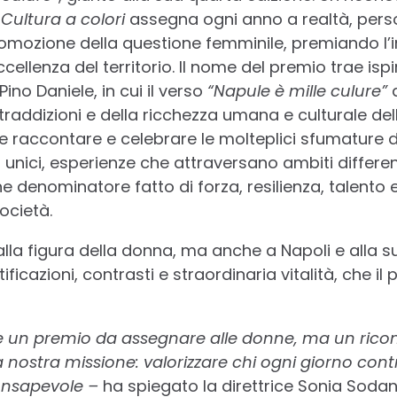
e
Cultura a colori
assegna ogni anno a realtà, perso
 promozione della questione femminile, premiando l
eccellenza del territorio. Il nome del premio trae isp
Pino Daniele, in cui il verso
“Napule è mille culure”
d
raddizioni e della ricchezza umana e culturale della
e raccontare e celebrare le molteplici sfumature d
i unici, esperienze che attraversano ambiti differe
denominatore fatto di forza, resilienza, talento e
ocietà.
la figura della donna, ma anche a Napoli e alla su
ificazioni, contrasti e straordinaria vitalità, che il 
 un premio da assegnare alle donne, ma un ric
nostra missione: valorizzare chi ogni giorno contr
consapevole –
ha spiegato la direttrice Sonia Soda