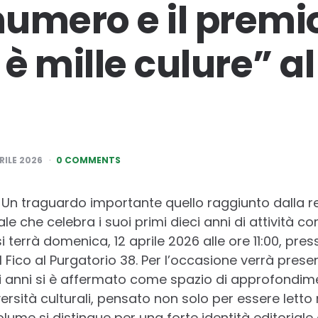
umero e il premi
 mille culure” al 
RILE 2026
0 COMMENTS
Un traguardo importante quello raggiunto dalla r
le che celebra i suoi primi dieci anni di attività c
si terrà domenica, 12 aprile 2026 alle ore 11:00, pres
el Fico al Purgatorio 38. Per l’occasione verrà pres
i anni si è affermato come spazio di approfondime
versità culturali, pensato non solo per essere let
lume si distingue per una forte identità editoriale