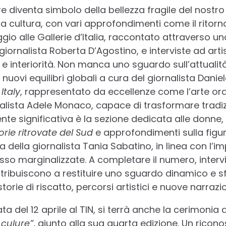
re diventa simbolo della bellezza fragile del nostr
lla cultura, con vari approfondimenti come il ritor
io alle Gallerie d’Italia, raccontato attraverso un
ornalista Roberta D’Agostino, e interviste ad artis
 e interiorità. Non manca uno sguardo sull’attualit
 nuovi equilibri globali a cura del giornalista Danie
Italy
, rappresentato da eccellenze come l’arte or
nalista Adele Monaco, capace di trasformare tradizi
te significativa è la sezione dedicata alle donne, 
orie ritrovate del Sud
e approfondimenti sulla figu
ella giornalista Tania Sabatino, in linea con l’imp
sso marginalizzate. A completare il numero, interv
ntribuiscono a restituire uno sguardo dinamico e s
orie di riscatto, percorsi artistici e nuove narrazio
ta del 12 aprile al TIN, si terrà anche la cerimonia
 culure”
, giunto alla sua quarta edizione. Un ricon