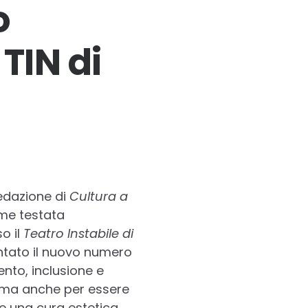
o
TIN di
edazione di
Cultura a
ome testata
so il
Teatro Instabile di
entato il nuovo numero
nto, inclusione e
to ma anche per essere
 e una cura estetica