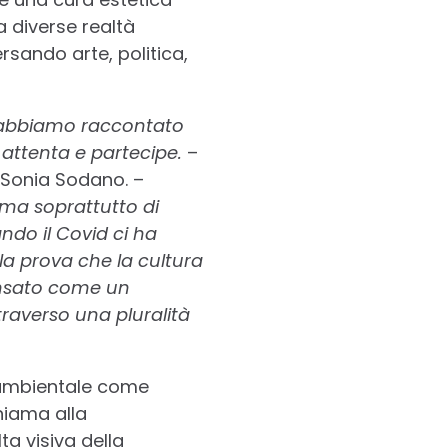
a diverse realtà
rsando arte, politica,
o abbiamo raccontato
attenta e partecipe.
–
ce Sonia Sodano. –
 ma soprattutto di
do il Covid ci ha
a prova che la cultura
ensato come un
raverso una pluralità
e ambientale come
hiama alla
ta visiva della