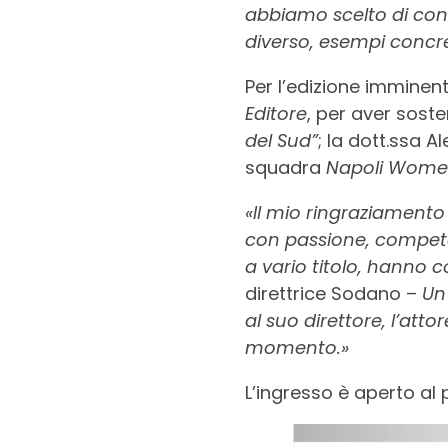
abbiamo scelto di conf
diverso, esempi concre
Per l’edizione imminent
Editore
, per aver sos
del Sud”
; la dott.ssa 
squadra
Napoli Wom
«Il mio ringraziamento 
con passione, competenz
a vario titolo, hanno 
direttrice Sodano –
Un 
al suo direttore, l’att
momento.»
L’ingresso è aperto al 