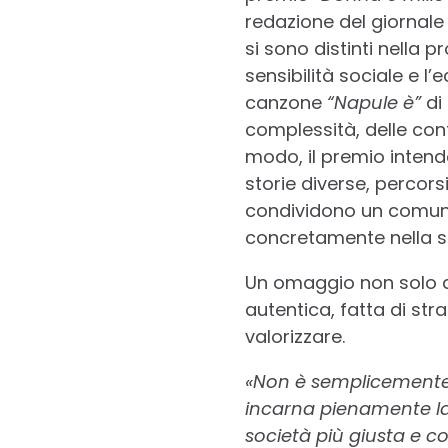
redazione del giornal
si sono distinti nella
sensibilità sociale e l’
canzone
“Napule è”
di 
complessità, delle cont
modo, il premio intend
storie diverse, percors
condividono un comune 
concretamente nella s
Un omaggio non solo al
autentica, fatta di strat
valorizzare.
«Non è semplicemente
incarna pienamente la 
società più giusta e 