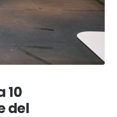
a 10
e del