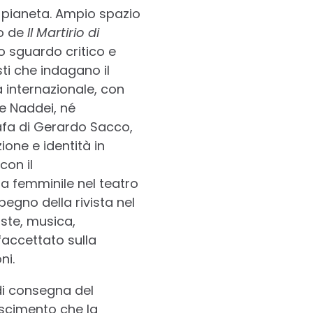
o pianeta. Ampio spazio
no de
Il Martirio di
o sguardo critico e
ti che indagano il
à internazionale, con
le Naddei, né
afa di Gerardo Sacco,
one e identità in
con il
ra femminile nel teatro
egno della rivista nel
iste, musica,
faccettato sulla
ni.
 di consegna del
oscimento che la