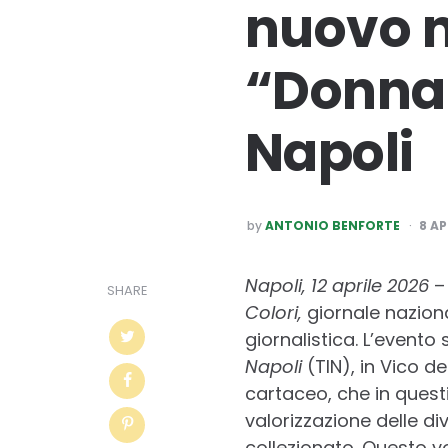
nuovo n
“Donna è
Napoli
POSTED
by
ANTONIO BENFORTE
8 AP
BY
Napoli, 12 aprile 2026
– 
SHARE
Colori,
giornale naziona
giornalistica. L’evento 
Napoli
(TIN), in Vico d
cartaceo, che in quest
valorizzazione delle di
collezionato. Questo vo