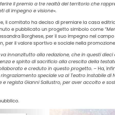
erire il premio a tre realtà del territorio che rap
ti di impegno e visione».
e, il comitato ha deciso di premiare la casa editri
tenuto e pubblicato un progetto simbolo come
“Mer
Alessandra Borghese, per il suo impegno nel campo d
en
, per il valore sportivo e sociale nella promozione
va innanzitutto alla redazione, che in questi dieci
a e spirito di sacrificio alla crescita della testata
collaborato e creduto in questo progetto.
– Ha, infi
ringraziamento speciale va al Teatro Instabile di Na
ore e regista Gianni Sallustro, per aver accolto e s
pubblico.