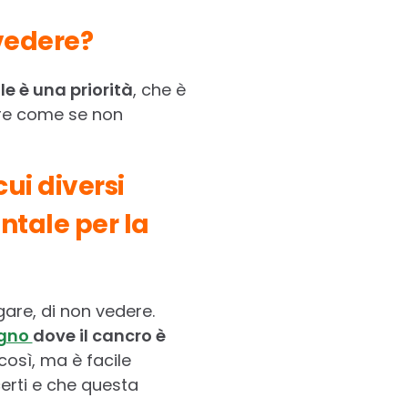
vedere?
le è una priorità
, che è
tere come se non
cui diversi
ntale per la
are, di non vedere.
igno
dove il cancro è
osì, ma è facile
certi e che questa