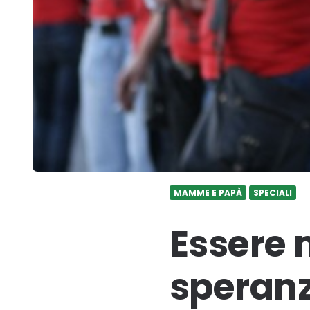
MAMME E PAPÀ
SPECIALI
Essere
speranz