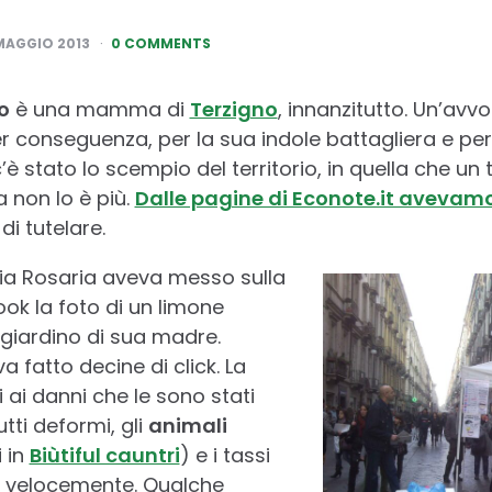
MAGGIO 2013
0 COMMENTS
o
è una mamma di
Terzigno
, innanzitutto. Un’avv
r conseguenza, per la sua indole battagliera e per
è stato lo scempio del territorio, in quella che un
 non lo è più.
Dalle pagine di Econote.it avevamo 
i tutelare.
a Rosaria aveva messo sulla
k la foto di un limone
giardino di sua madre.
fatto decine di click. La
si ai danni che le sono stati
utti deformi, gli
animali
i in
Biùtiful cauntri
) e i tassi
 velocemente. Qualche