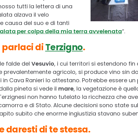
so tutti la lettera di una
ata alzava il velo
 causa del suo e di tanti
alata per colpa della mia terra avvelenata
“.
 parlaci di
Terzigno
.
le falde del
Vesuvio
, i cui territori si estendono fin
prevalentemente agricolo, si produce vino sin dal
ati in Cava Ranieri lo attestano. Potrebbe essere un
dalla pineta si vede il
mare
, la vegetazione è quell
Terzignesi non hanno tutelato la ricchezza che ave
 camorra e di Stato. Alcune decisioni sono state su
apito subito che enorme ingiustizia stavano sube
 daresti di te stessa.