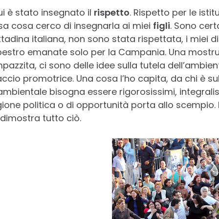
 è stato insegnato il
rispetto
. Rispetto per le isti
sa cosa cerco di insegnarla ai miei
figli
. Sono cer
ina italiana, non sono stata rispettata, i miei di
pestro emanate solo per la Campania. Una mostruo
azzita, ci sono delle idee sulla tutela dell’ambient
faccio promotrice. Una cosa l’ho capita, da chi è 
bientale bisogna essere rigorosissimi, integralist
one politica o di opportunità porta allo scempio. L
dimostra tutto ciò.