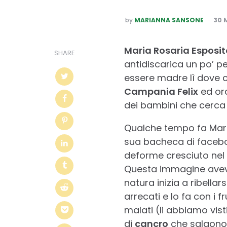
POSTED
by
MARIANNA SANSONE
30 
BY
Maria Rosaria Esposit
SHARE
antidiscarica un po’ pe
essere madre lì dove c’
Campania Felix
ed ora
dei bambini che cerca d
Qualche tempo fa Mari
sua bacheca di faceboo
deforme cresciuto nel 
Questa immagine aveva 
natura inizia a ribellar
arrecati e lo fa con i fr
malati (li abbiamo vist
di
cancro
che salgono