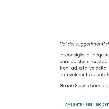
Hai dei suggerimenti da
Io consiglio di acquis
una, poiché si custod
treni ad alta velocità.
notevolmente scontata 
Grazie Susy e buona pe
AMBIENTE
BIBI
BICICLE