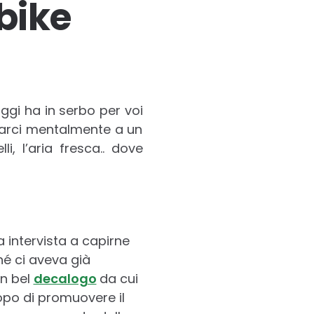
bike
ggi ha in serbo per voi
rarci mentalmente a un
i, l’aria fresca.. dove
a intervista a capirne
hé ci aveva già
un bel
decalogo
da cui
opo di promuovere il