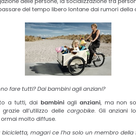
gazione delle persone, la socializzazione tra per
 passare del tempo libero lontane dai rumori della c
ono fare tutti? Dai bambini agli anziani?
to a tutti, dai
bambini
agli
anziani
, ma non so
grazie all’utilizzo delle
cargobike
. Gli anziani l
e ormai molto diffuse.
a bicicletta, magari ce l’ha solo un membro della f