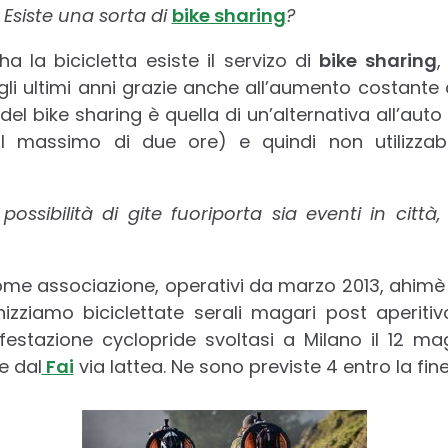
 Esiste una sorta di
bike sharing
?
a la bicicletta esiste il servizo di
bike sharing
,
gli ultimi anni grazie anche all’aumento costante d
 del bike sharing è quella di un’alternativa all’auto
o al massimo di due ore) e quindi non utilizzabi
 possibilità di gite fuoriporta sia eventi in cit
me associazione, operativi da marzo 2013, ahimè i
zziamo biciclettate serali magari post aperiti
festazione cyclopride svoltasi a Milano il 12 m
e dal
Fai
via lattea. Ne sono previste 4 entro la fin