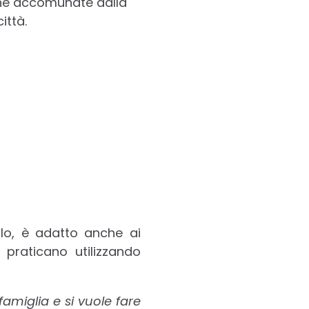
sone accomunate dalla
ittà.
lo, è adatto anche ai
o praticano utilizzando
amiglia e si vuole fare