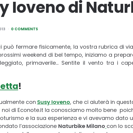
y Ioveno di Natur
013
0 COMMENTS
 può fermare fisicamente, la vostra rubrica di via
prossimi weekend di bel tempo, iniziamo a prepa
eggiato, primaverile… Sentite il vento tra i capell
letta
!
tualmente con
Susy Ioveno
, che ci aiuterà in quest
, noi di Econote.it la conosciamo molto bene poic
cloturismo e la sua esperienza e vi avevamo dato 
fondato l’associazione
Naturbike Milano
con lo sc