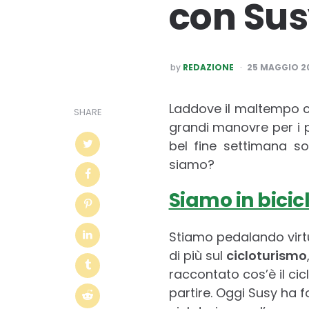
con Sus
POSTED
by
REDAZIONE
25 MAGGIO 2
BY
Laddove il maltempo ci
SHARE
grandi manovre per i 
bel fine settimana sol
siamo?
Siamo in bicic
Stiamo pedalando vir
di più sul
cicloturismo
raccontato cos’è il ci
partire. Oggi Susy ha 