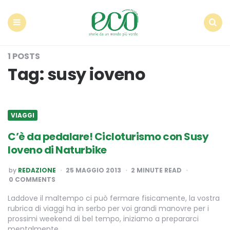
Econote
Menu
Search
1 POSTS
Tag:
susy ioveno
VIAGGI
C’è da pedalare! Cicloturismo con Susy
Ioveno di Naturbike
POSTED
by
REDAZIONE
25 MAGGIO 2013
2
MINUTE READ
BY
0 COMMENTS
Laddove il maltempo ci può fermare fisicamente, la vostra
rubrica di viaggi ha in serbo per voi grandi manovre per i
prossimi weekend di bel tempo, iniziamo a prepararci
mentalmente…