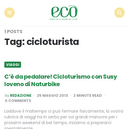
Econote
Menu
Search
1 POSTS
Tag:
cicloturista
VIAGGI
C’è da pedalare! Cicloturismo con Susy
Ioveno di Naturbike
POSTED
by
REDAZIONE
25 MAGGIO 2013
2
MINUTE READ
BY
0 COMMENTS
Laddove il maltempo ci può fermare fisicamente, la vostra
rubrica di viaggi ha in serbo per voi grandi manovre per i
prossimi weekend di bel tempo, iniziamo a prepararci
mentalmente…