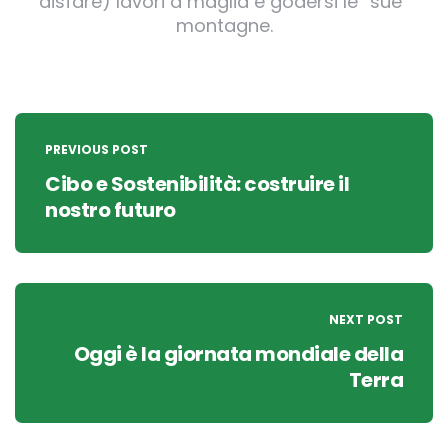
disfare) lavori a maglia e godersi le “sue”
montagne.
Post
navigation
PREVIOUS POST
Cibo e Sostenibilità: costruire il
nostro futuro
NEXT POST
Oggi è la giornata mondiale della
Terra