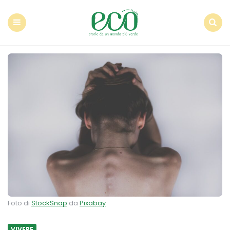
Econote
Menu
Search
Foto di
StockSnap
da
Pixabay
VIVERE