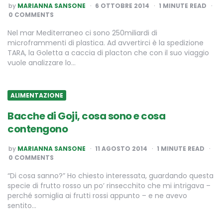
POSTED
by
MARIANNA SANSONE
6 OTTOBRE 2014
1
MINUTE READ
BY
0 COMMENTS
Nel mar Mediterraneo ci sono 250miliardi di
microframmenti di plastica. Ad avvertirci è la spedizione
TARA, la Goletta a caccia di placton che con il suo viaggio
vuole analizzare lo…
ALIMENTAZIONE
Bacche di Goji, cosa sono e cosa
contengono
POSTED
by
MARIANNA SANSONE
11 AGOSTO 2014
1
MINUTE READ
BY
0 COMMENTS
“Di cosa sanno?” Ho chiesto interessata, guardando questa
specie di frutto rosso un po’ rinsecchito che mi intrigava –
perché somiglia ai frutti rossi appunto – e ne avevo
sentito…