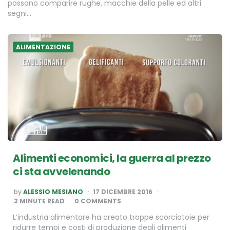
possono comparire rughe, macchie della pelle ed altri
segni…
ALIMENTAZIONE
Alimenti economici, la guerra al prezzo
ci sta avvelenando
POSTED
by
ALESSIO MESIANO
17 DICEMBRE 2016
BY
2
MINUTE READ
0 COMMENTS
L’industria alimentare ha creato troppe scorciatoie per
ridurre tempi e costi di produzione degli alimenti