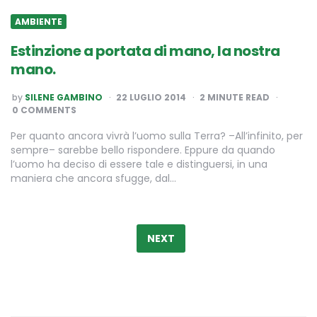
AMBIENTE
Estinzione a portata di mano, la nostra
mano.
POSTED
by
SILENE GAMBINO
22 LUGLIO 2014
2
MINUTE READ
BY
0 COMMENTS
Per quanto ancora vivrà l’uomo sulla Terra? –All’infinito, per
sempre– sarebbe bello rispondere. Eppure da quando
l’uomo ha deciso di essere tale e distinguersi, in una
maniera che ancora sfugge, dal…
Paginazione
degli
NEXT
articoli