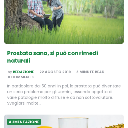
Prostata sana, si può con rimedi
naturali
POSTED
by
REDAZIONE
22 AGOSTO 2019
3
MINUTE READ
BY
0 COMMENTS
In particolare dai 50 anni in poi, la prostata può diventare
un serio problema per gli uomini, essendo oggetto di
varie patologie molto diffuse e da non sottovalutare.
Svegliarsi molte…
ALIMENTAZIONE