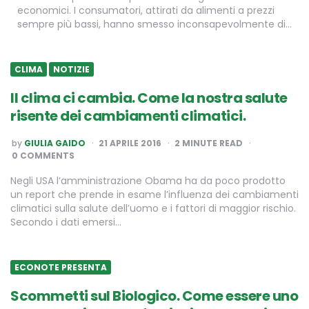
economici. I consumatori, attirati da alimenti a prezzi
sempre più bassi, hanno smesso inconsapevolmente di…
CLIMA
NOTIZIE
Il clima ci cambia. Come la nostra salute
risente dei cambiamenti climatici.
POSTED
by
GIULIA GAIDO
21 APRILE 2016
2
MINUTE READ
BY
0 COMMENTS
Negli USA l’amministrazione Obama ha da poco prodotto
un report che prende in esame l’influenza dei cambiamenti
climatici sulla salute dell’uomo e i fattori di maggior rischio.
Secondo i dati emersi…
ECONOTE PRESENTA
Scommetti sul Biologico. Come essere uno