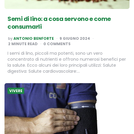
Semi di lino: a cosa servono e come
consumarli
POSTED
by
ANTONIO BENFORTE
9 GIUGNO 2024
BY
2
MINUTE READ
0 COMMENTS
I semi di lino, piccoli ma potenti, sono un vero
concentrato di nutrienti e offrono numerosi benefici per
la salute. Ecco alcuni dei loro principali utilizzi: Salute
digestiva: Salute cardiovascolare:…
VIVERE