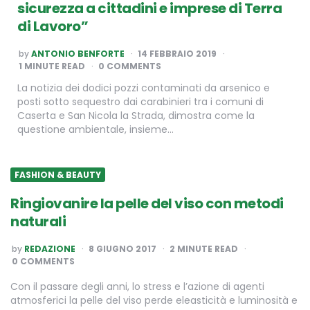
sicurezza a cittadini e imprese di Terra
di Lavoro”
POSTED
by
ANTONIO BENFORTE
14 FEBBRAIO 2019
BY
1
MINUTE READ
0 COMMENTS
La notizia dei dodici pozzi contaminati da arsenico e
posti sotto sequestro dai carabinieri tra i comuni di
Caserta e San Nicola la Strada, dimostra come la
questione ambientale, insieme…
FASHION & BEAUTY
Ringiovanire la pelle del viso con metodi
naturali
POSTED
by
REDAZIONE
8 GIUGNO 2017
2
MINUTE READ
BY
0 COMMENTS
Con il passare degli anni, lo stress e l’azione di agenti
atmosferici la pelle del viso perde eleasticità e luminosità e