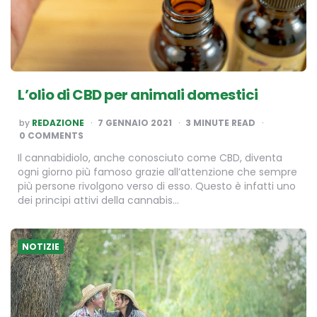
L’olio di CBD per animali domestici
POSTED
by
REDAZIONE
7 GENNAIO 2021
3
MINUTE READ
BY
0 COMMENTS
Il cannabidiolo, anche conosciuto come CBD, diventa
ogni giorno più famoso grazie all’attenzione che sempre
più persone rivolgono verso di esso. Questo è infatti uno
dei principi attivi della cannabis…
NOTIZIE