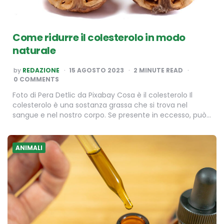
Come ridurre il colesterolo in modo
naturale
POSTED
by
REDAZIONE
15 AGOSTO 2023
2
MINUTE READ
BY
0 COMMENTS
Foto di Pera Detlic da Pixabay Cosa è il colesterolo Il
colesterolo è una sostanza grassa che si trova nel
sangue e nel nostro corpo. Se presente in eccesso, può…
ANIMALI