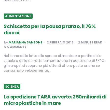
dell’apertura di…
ALIMENTAZIONE
Schiscetta per la pausa pranzo, il 76%
dice sì
POSTED
by
MARIANNA SANSONE
2 FEBBRAIO 2015
2
MINUTE READ
BY
0 COMMENTS
Nell’anno della lotta allo spreco alimentare a partire dalle
scuole e della corretta alimentazione in occasione di EXPO,
gli europei si scoprono più attenti al loro pasto anche se
consumato velocemente,…
SCIENZA
La spedizione TARA avverte: 250miliardi di
microplastiche in mare