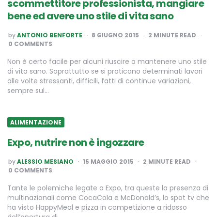
scommettitore professionista, mangiare
bene ed avere uno stile di vita sano
POSTED
by
ANTONIO BENFORTE
8 GIUGNO 2015
2
MINUTE READ
BY
0 COMMENTS
Non è certo facile per alcuni riuscire a mantenere uno stile
di vita sano. Soprattutto se si praticano determinati lavori
alle volte stressanti, difficili, fatti di continue variazioni,
sempre sul…
ALIMENTAZIONE
Expo, nutrire non è ingozzare
POSTED
by
ALESSIO MESIANO
15 MAGGIO 2015
2
MINUTE READ
BY
0 COMMENTS
Tante le polemiche legate a Expo, tra queste la presenza di
multinazionali come CocaCola e McDonald’s, lo spot tv che
ha visto HappyMeal e pizza in competizione a ridosso