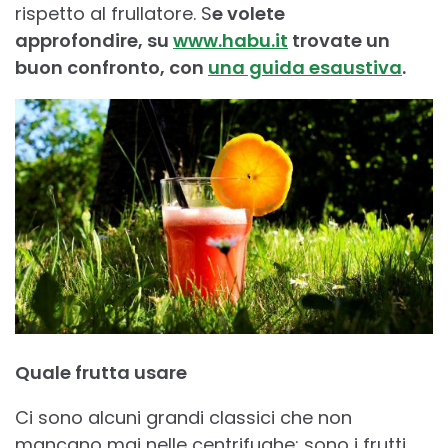
rispetto al frullatore. S
e volete
approfondire, su
www.habu.it
trovate un
buon confronto, con
una guida esaustiva
.
Quale frutta usare
Ci sono alcuni grandi classici che non
mancano mai nelle centrifughe: sono i frutti